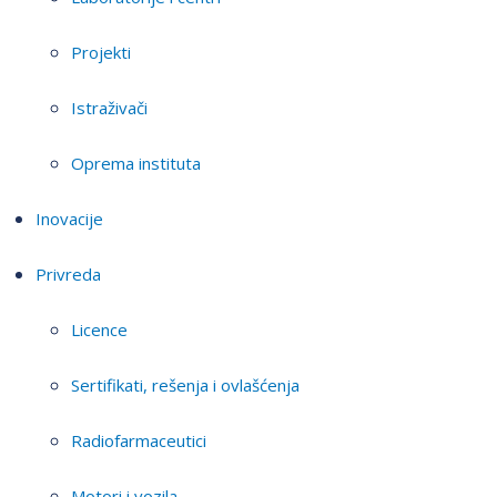
Projekti
Istraživači
Oprema instituta
Inovacije
Privreda
Licence
Sertifikati, rešenja i ovlašćenja
Radiofarmaceutici
Motori i vozila