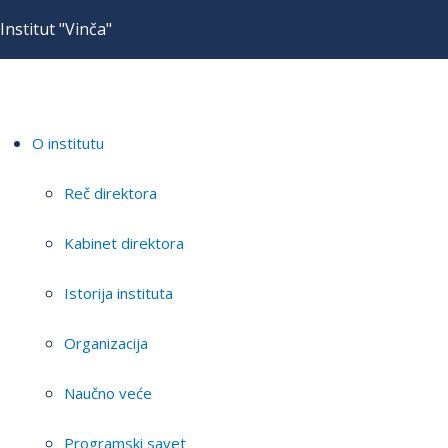
Institut "Vinča"
O institutu
Reč direktora
Kabinet direktora
Istorija instituta
Organizacija
Naučno veće
Programski savet