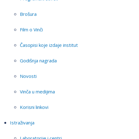
Brošura
Film o Vinči
Časopisi koje izdaje institut
Godišnja nagrada
Novosti
Vinča u medijima
Korisni linkovi
Istraživanja
Laboratorije i centri