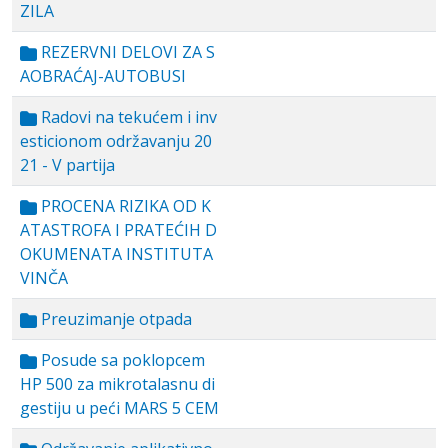
ZILA
REZERVNI DELOVI ZA S
AOBRAĆAJ-AUTOBUSI
Radovi na tekućem i inv
esticionom održavanju 20
21 - V partija
PROCENA RIZIKA OD K
ATASTROFA I PRATEĆIH D
OKUMENATA INSTITUTA
VINČA
Preuzimanje otpada
Posude sa poklopcem
HP 500 za mikrotalasnu di
gestiju u peći MARS 5 CEM