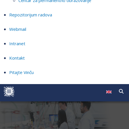
Centar za permanentno obrazovanje
Repozitorijum radova
Webmail
Intranet
Kontakt
Pitajte Vinču