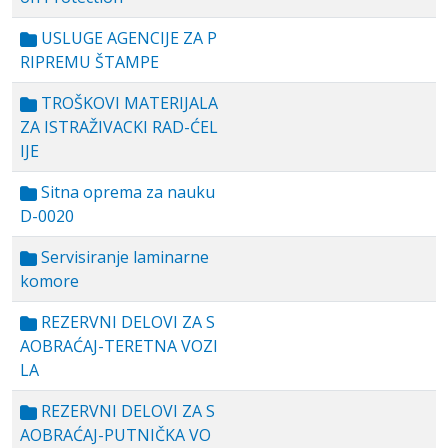
USLUGE AGENCIJE ZA P
RIPREMU ŠTAMPE
TROŠKOVI MATERIJALA
ZA ISTRAŽIVACKI RAD-ĆEL
IJE
Sitna oprema za nauku
D-0020
Servisiranje laminarne
komore
REZERVNI DELOVI ZA S
AOBRAĆAJ-TERETNA VOZI
LA
REZERVNI DELOVI ZA S
AOBRAĆAJ-PUTNIČKA VO