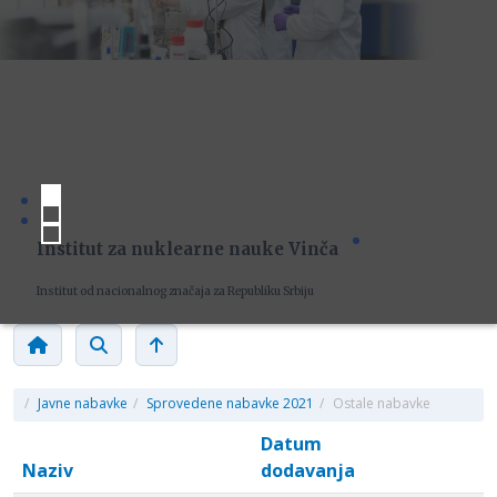
Institut za nuklearne nauke Vinča
Institut od nacionalnog značaja za Republiku Srbiju
/
Javne nabavke
/
Sprovedene nabavke 2021
/
Ostale nabavke
Datum
Naziv
dodavanja