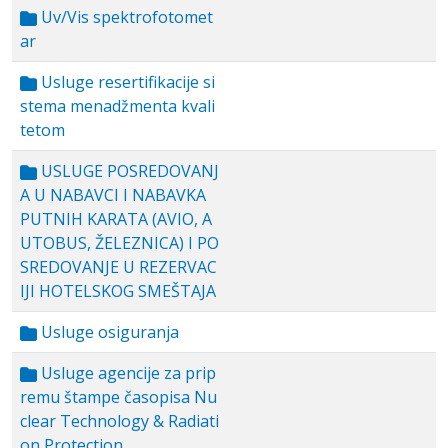
Uv/Vis spektrofotomet
ar
Usluge resertifikacije si
stema menadžmenta kvali
tetom
USLUGE POSREDOVANJ
A U NABAVCI I NABAVKA
PUTNIH KARATA (AVIO, A
UTOBUS, ŽELEZNICA) I PO
SREDOVANJE U REZERVAC
IJI HOTELSKOG SMEŠTAJA
Usluge osiguranja
Usluge agencije za prip
remu štampe časopisa Nu
clear Technology & Radiati
on Protection