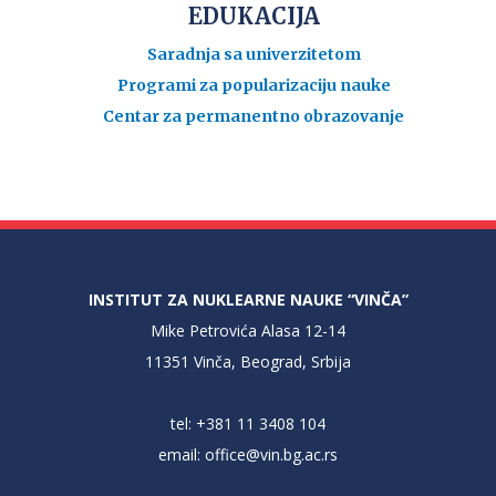
EDUKACIJA
Saradnja sa univerzitetom
Programi za popularizaciju nauke
Centar za permanentno obrazovanje
INSTITUT ZA NUKLEARNE NAUKE “VINČA”
Mike Petrovića Alasa 12-14
11351 Vinča, Beograd, Srbija
tel: +381 11 3408 104
email:
office@vin.bg.ac.rs