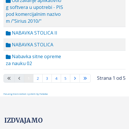
Održavanje aplikativno
g softvera u upotrebi - PIS
pod komercijalnim nazivo
m /"Sirius 2010/"
NABAVKA STOLICA II
NABAVKA STOLICA
Nabavka sitne opreme
za nauku 02
Strana 1 od 5
1
2
3
4
5
FaLang translation system by Faboba
IZDVAJAMO