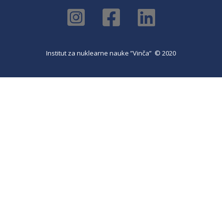
Institut za nuklearne nauke ”Vinča” © 2020