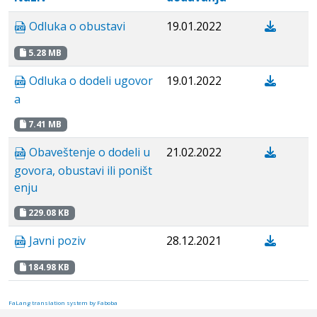
Odluka o obustavi
19.01.2022
5.28 MB
Odluka o dodeli ugovor
19.01.2022
a
7.41 MB
Obaveštenje o dodeli u
21.02.2022
govora, obustavi ili poništ
enju
229.08 KB
Javni poziv
28.12.2021
184.98 KB
FaLang translation system by Faboba