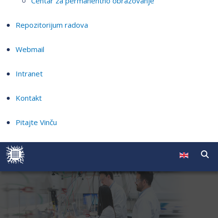
Centar za permanentno obrazovanje
Repozitorijum radova
Webmail
Intranet
Kontakt
Pitajte Vinču