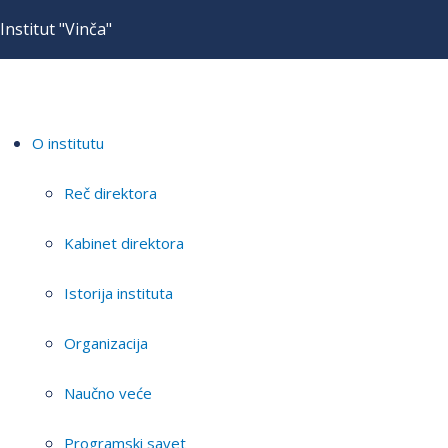
Institut "Vinča"
O institutu
Reč direktora
Kabinet direktora
Istorija instituta
Organizacija
Naučno veće
Programski savet