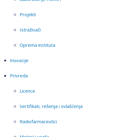
Projekti
Istraživači
Oprema instituta
Inovacije
Privreda
Licence
Sertifikati, rešenja i ovlašćenja
Radiofarmaceutici
Motori i vozila