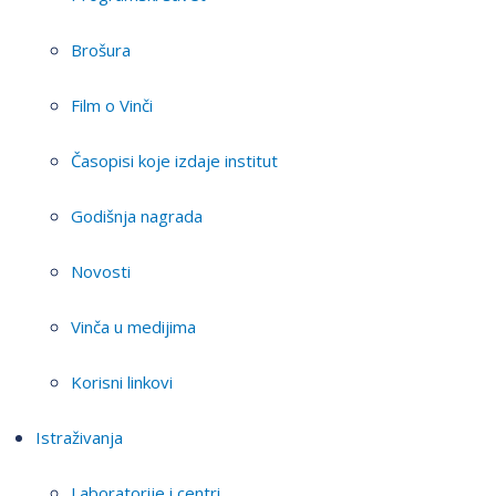
Brošura
Film o Vinči
Časopisi koje izdaje institut
Godišnja nagrada
Novosti
Vinča u medijima
Korisni linkovi
Istraživanja
Laboratorije i centri