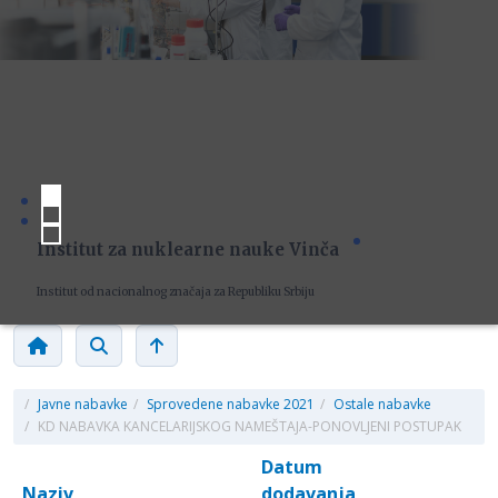
Institut za nuklearne nauke Vinča
Institut od nacionalnog značaja za Republiku Srbiju
/
Javne nabavke
/
Sprovedene nabavke 2021
/
Ostale nabavke
/
KD NABAVKA KANCELARIJSKOG NAMEŠTAJA-PONOVLJENI POSTUPAK
Datum
Naziv
dodavanja