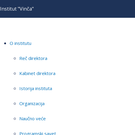
Institut "Vinča"
O institutu
Reč direktora
Kabinet direktora
Istorija instituta
Organizacija
Naučno veće
Programski savet