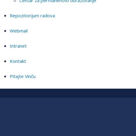
Centar za permanentno obrazovanje
Repozitorijum radova
Webmail
Intranet
Kontakt
Pitajte Vinču