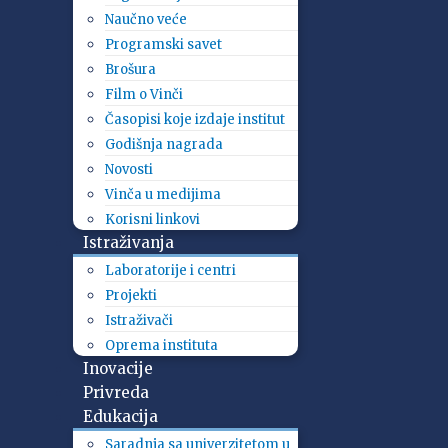
Naučno veće
Programski savet
Brošura
Film o Vinči
Časopisi koje izdaje institut
Godišnja nagrada
Novosti
Vinča u medijima
Korisni linkovi
Istraživanja
Laboratorije i centri
Projekti
Istraživači
Oprema instituta
Inovacije
Privreda
Edukacija
Saradnja sa univerzitetom u