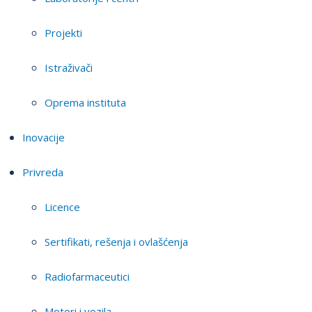
Projekti
Istraživači
Oprema instituta
Inovacije
Privreda
Licence
Sertifikati, rešenja i ovlašćenja
Radiofarmaceutici
Motori i vozila