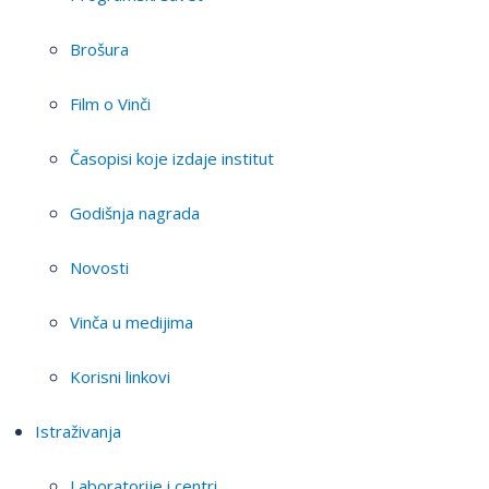
Brošura
Film o Vinči
Časopisi koje izdaje institut
Godišnja nagrada
Novosti
Vinča u medijima
Korisni linkovi
Istraživanja
Laboratorije i centri