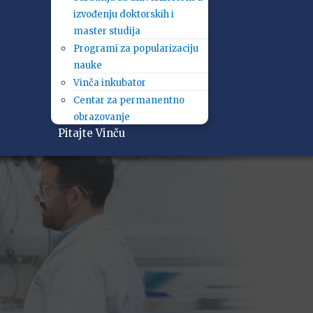
izvođenju doktorskih i
master studija
Programi za popularizaciju
nauke
Vinča inkubator
Centar za permanentno
obrazovanje
Pitajte Vinču