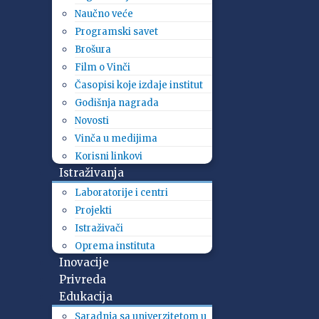
Naučno veće
Programski savet
Brošura
Film o Vinči
Časopisi koje izdaje institut
Godišnja nagrada
Novosti
Vinča u medijima
Korisni linkovi
Istraživanja
Laboratorije i centri
Projekti
Istraživači
Oprema instituta
Inovacije
Privreda
Edukacija
Saradnja sa univerzitetom u