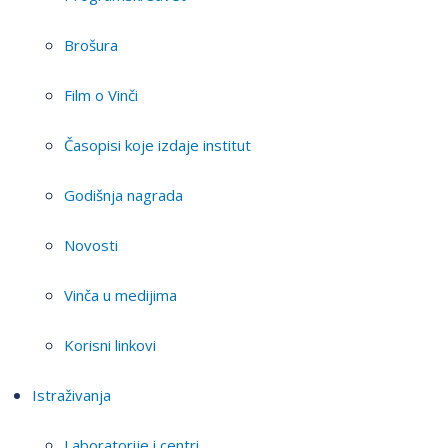
Brošura
Film o Vinči
Časopisi koje izdaje institut
Godišnja nagrada
Novosti
Vinča u medijima
Korisni linkovi
Istraživanja
Laboratorije i centri