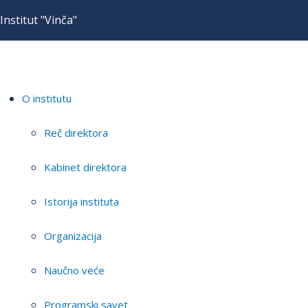
Institut "Vinča"
O institutu
Reč direktora
Kabinet direktora
Istorija instituta
Organizacija
Naučno veće
Programski savet