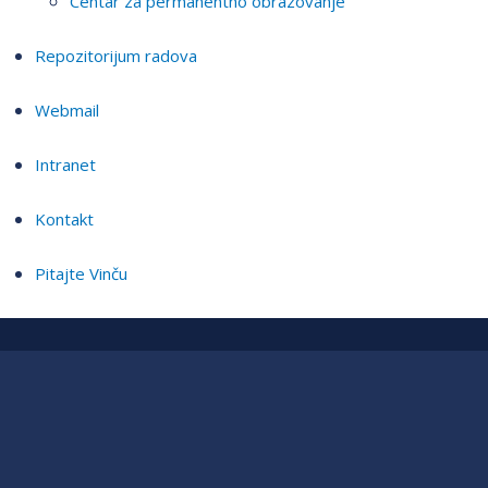
Centar za permanentno obrazovanje
Repozitorijum radova
Webmail
Intranet
Kontakt
Pitajte Vinču