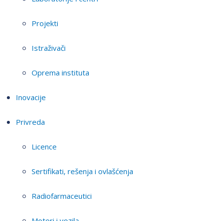
Projekti
Istraživači
Oprema instituta
Inovacije
Privreda
Licence
Sertifikati, rešenja i ovlašćenja
Radiofarmaceutici
Motori i vozila