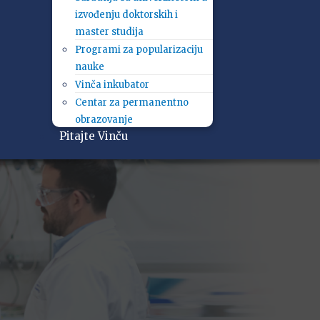
izvođenju doktorskih i
master studija
Programi za popularizaciju
nauke
Vinča inkubator
Centar za permanentno
obrazovanje
Pitajte Vinču