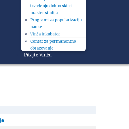
izvođenju doktorskih i
master studija
Programi za popularizaciju
nauke
Vinča inkubator
Centar za permanentno
obrazovanje
Pitajte Vinču
ja