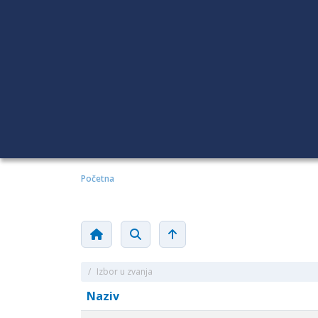
Početna
/
Izbor u zvanja
Naziv