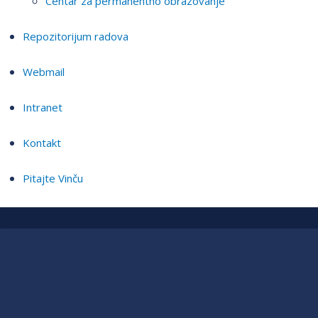
Centar za permanentno obrazovanje
Repozitorijum radova
Webmail
Intranet
Kontakt
Pitajte Vinču