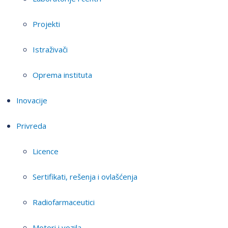
Projekti
Istraživači
Oprema instituta
Inovacije
Privreda
Licence
Sertifikati, rešenja i ovlašćenja
Radiofarmaceutici
Motori i vozila