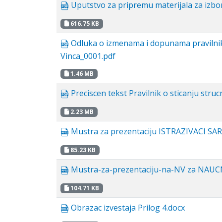
Uputstvo za pripremu materijala za izbo
616.75 KB
Odluka o izmenama i dopunama pravilnika 
Vinca_0001.pdf
1.46 MB
Preciscen tekst Pravilnik o sticanju struc
2.23 MB
Mustra za prezentaciju ISTRAZIVACI SA
85.23 KB
Mustra-za-prezentaciju-na-NV za NAUC
104.71 KB
Obrazac izvestaja Prilog 4.docx