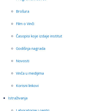
Brošura
Film o Vinči
Časopisi koje izdaje institut
Godišnja nagrada
Novosti
Vinča u medijima
Korisni linkovi
Istraživanja
Laboratorije i centri