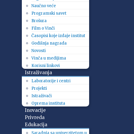
Naučno veće
Programski savet
Brošura
Film o Vinči
Časopisi koje izdaje institut
Godišnja nagrada
Novosti
Vinča u medijima
Korisni linkovi
Istraživanja
Laboratorije i centri
Projekti
Istraživači
Oprema instituta
Inovacije
Privreda
Edukacija
Saradnja sa univerzitetom u