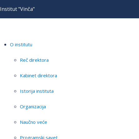
Institut "Vinča"
O institutu
Reč direktora
Kabinet direktora
Istorija instituta
Organizacija
Naučno veće
Programski savet