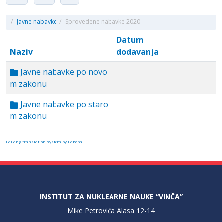
/
Javne nabavke
/
Sprovedene nabavke 2020
Datum
Naziv
dodavanja
Javne nabavke po novo
m zakonu
Javne nabavke po staro
m zakonu
FaLang translation system by Faboba
INSTITUT ZA NUKLEARNE NAUKE “VINČA”
Mike Petrovića Alasa 12-14