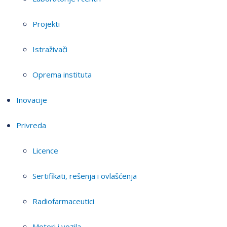
Projekti
Istraživači
Oprema instituta
Inovacije
Privreda
Licence
Sertifikati, rešenja i ovlašćenja
Radiofarmaceutici
Motori i vozila