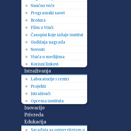
Naučno veće
Programski savet
Brošura
Film o Vinči
Časopisi koje izdaje institut
Godišnja nagrada
Novosti
Vinča u medijima
Korisni linkovi
Istraživanja
Laboratorije i centri
Projekti
Istraživači
Oprema instituta
Inovacije
Privreda
Edukacija
Saradnja sa univerzitetom u