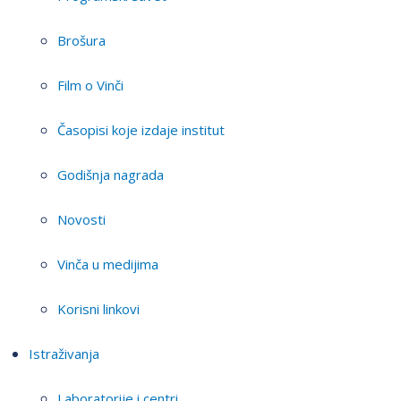
Brošura
Film o Vinči
Časopisi koje izdaje institut
Godišnja nagrada
Novosti
Vinča u medijima
Korisni linkovi
Istraživanja
Laboratorije i centri