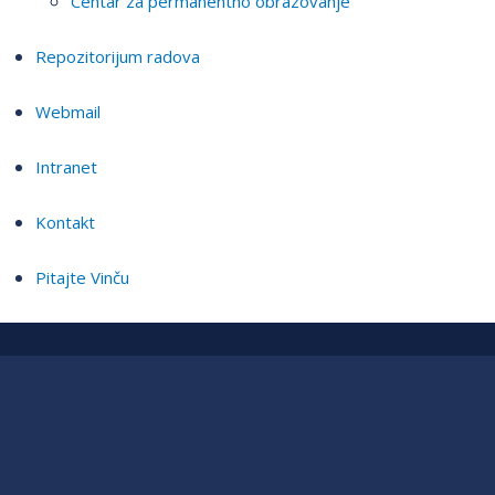
Centar za permanentno obrazovanje
Repozitorijum radova
Webmail
Intranet
Kontakt
Pitajte Vinču