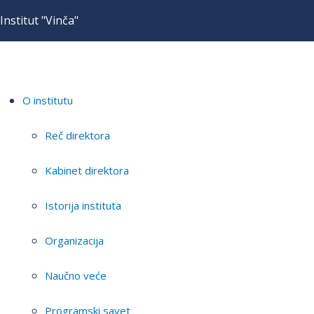
Institut "Vinča"
O institutu
Reč direktora
Kabinet direktora
Istorija instituta
Organizacija
Naučno veće
Programski savet