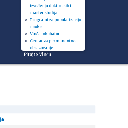
izvođenju doktorskih i
master studija
Programi za popularizaciju
nauke
Vinča inkubator
Centar za permanentno
obrazovanje
Pitajte Vinču
ja