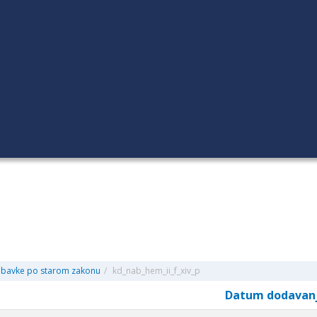
abavke po starom zakonu
/
kd_nab_hem_ii_f_xiv_p
Datum dodavan