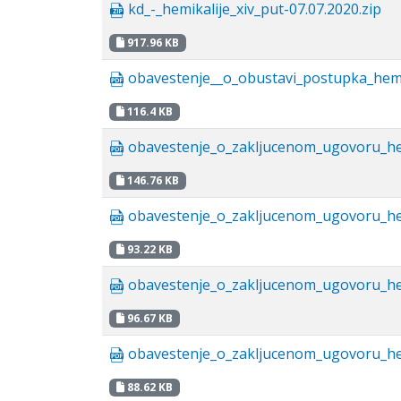
kd_-_hemikalije_xiv_put-07.07.2020.zip
917.96 KB
obavestenje__o_obustavi_postupka_hemik
116.4 KB
obavestenje_о_zakljucenom_ugovoru_hemi
146.76 KB
obavestenje_о_zakljucenom_ugovoru_hemi
93.22 KB
obavestenje_о_zakljucenom_ugovoru_hemi
96.67 KB
obavestenje_о_zakljucenom_ugovoru_hemi
88.62 KB