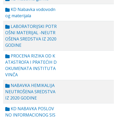
KD Nabavka vodovodn
og materijala
LABORATORIJSKI POTR
OŠNI MATERIJAL -NEUTR
OŠENA SREDSTVA IZ 2020
GODINE
PROCENA RIZIKA OD K
ATASTROFA I PRATEĆIH D
OKUMENATA INSTITUTA
VINČA
NABAVKA HEMIKALIJA
NEUTROŠENA SREDSTVA
IZ 2020 GODINE
KD NABAVKA POSLOV
NO INFORMACIONOG SIS