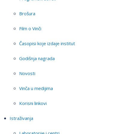
Brošura
Film o Vinči
Časopisi koje izdaje institut
Godišnja nagrada
Novosti
Vinča u medijima
Korisni linkovi
Istraživanja
Laboratorije i centri