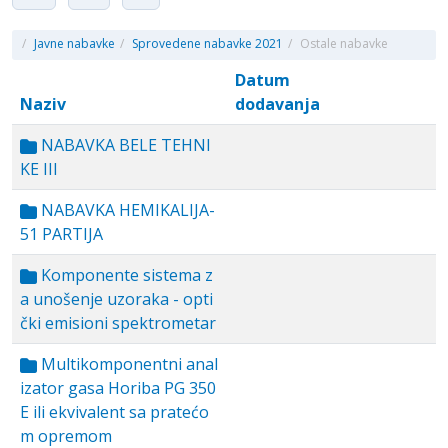
/
Javne nabavke
/
Sprovedene nabavke 2021
/
Ostale nabavke
Datum
Naziv
dodavanja
NABAVKA BELE TEHNI
KE III
NABAVKA HEMIKALIJA-
51 PARTIJA
Komponente sistema z
a unošenje uzoraka - opti
čki emisioni spektrometar
Multikomponentni anal
izator gasa Horiba PG 350
E ili ekvivalent sa pratećo
m opremom