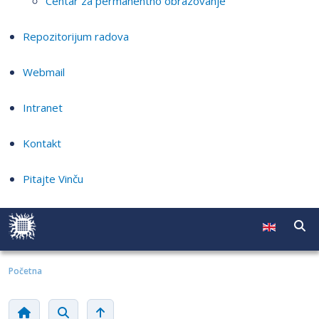
Centar za permanentno obrazovanje
Repozitorijum radova
Webmail
Intranet
Kontakt
Pitajte Vinču
Početna