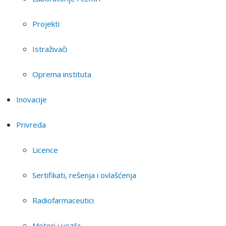
Projekti
Istraživači
Oprema instituta
Inovacije
Privreda
Licence
Sertifikati, rešenja i ovlašćenja
Radiofarmaceutici
Motori i vozila