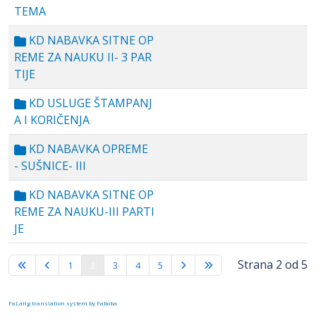
TEMA
KD NABAVKA SITNE OP
REME ZA NAUKU II- 3 PAR
TIJE
KD USLUGE ŠTAMPANJ
A I KORIČENJA
KD NABAVKA OPREME
- SUŠNICE- III
KD NABAVKA SITNE OP
REME ZA NAUKU-III PARTI
JE
Strana 2 od 5
1
2
3
4
5
FaLang translation system by Faboba