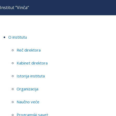
Institut "Vinča"
O institutu
Reč direktora
Kabinet direktora
Istorija instituta
Organizacija
Naučno veće
Programski savet