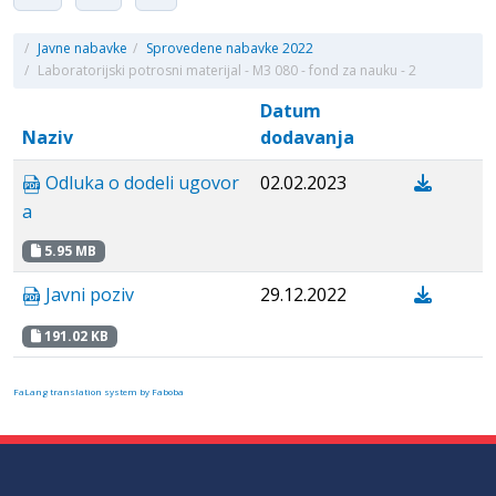
/
Javne nabavke
/
Sprovedene nabavke 2022
/
Laboratorijski potrosni materijal - M3 080 - fond za nauku - 2
Datum
Naziv
dodavanja
Odluka o dodeli ugovor
02.02.2023
a
5.95 MB
Javni poziv
29.12.2022
191.02 KB
FaLang translation system by Faboba