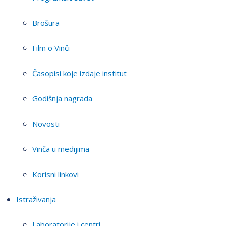
Brošura
Film o Vinči
Časopisi koje izdaje institut
Godišnja nagrada
Novosti
Vinča u medijima
Korisni linkovi
Istraživanja
Laboratorije i centri