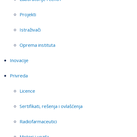
Projekti
Istraživači
Oprema instituta
Inovacije
Privreda
Licence
Sertifikati, rešenja i ovlašćenja
Radiofarmaceutici
Motori i vozila