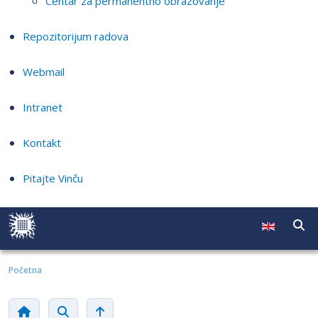
Centar za permanentno obrazovanje
Repozitorijum radova
Webmail
Intranet
Kontakt
Pitajte Vinču
Početna