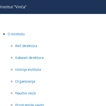
Institut "Vinča"
O institutu
Reč direktora
Kabinet direktora
Istorija instituta
Organizacija
Naučno veće
Programski savet