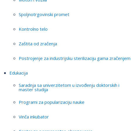
Spoljnotrgovinski promet
Kontrolno telo
Zaštita od zračenja
Postrojenje za industrijsku sterilizaciju gama zračenjem
Edukacija
Saradnja sa univerzitetom u izvođenju doktorskih i
master studija
Programi za popularizaciju nauke
Vinča inkubator