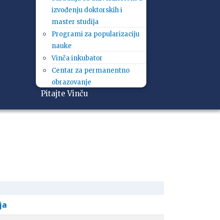
izvođenju doktorskih i
master studija
Programi za popularizaciju
nauke
Vinča inkubator
Centar za permanentno
obrazovanje
Pitajte Vinču
ja