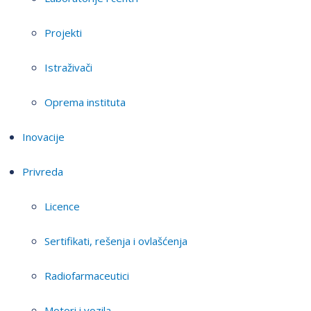
Projekti
Istraživači
Oprema instituta
Inovacije
Privreda
Licence
Sertifikati, rešenja i ovlašćenja
Radiofarmaceutici
Motori i vozila