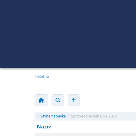
Početna
/
Javne nabavke
/
Sprovedene nabavke 2022
Naziv