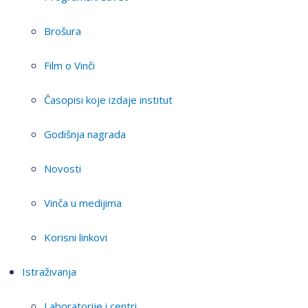
Brošura
Film o Vinči
Časopisi koje izdaje institut
Godišnja nagrada
Novosti
Vinča u medijima
Korisni linkovi
Istraživanja
Laboratorije i centri