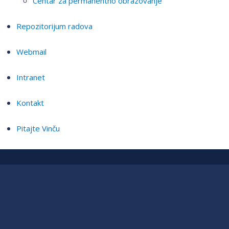
Centar za permanentno obrazovanje
Repozitorijum radova
Webmail
Intranet
Kontakt
Pitajte Vinču