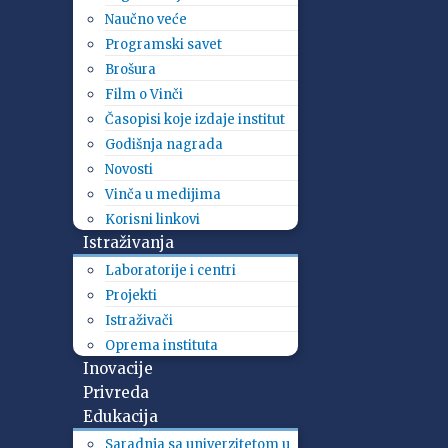
Naučno veće
Programski savet
Brošura
Film o Vinči
Časopisi koje izdaje institut
Godišnja nagrada
Novosti
Vinča u medijima
Korisni linkovi
Istraživanja
Laboratorije i centri
Projekti
Istraživači
Oprema instituta
Inovacije
Privreda
Edukacija
Saradnja sa univerzitetom u