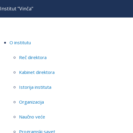
Institut "Vinča"
O institutu
Reč direktora
Kabinet direktora
Istorija instituta
Organizacija
Naučno veće
Programski savet