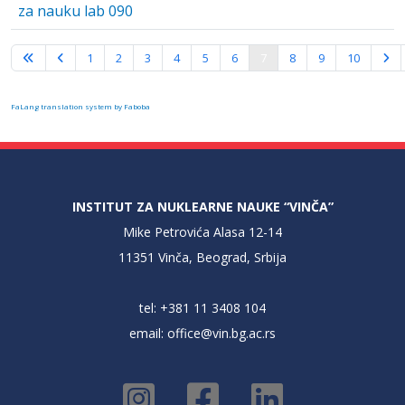
za nauku lab 090
Strana 7 od 10
1
2
3
4
5
6
7
8
9
10
FaLang translation system by Faboba
INSTITUT ZA NUKLEARNE NAUKE “VINČA”
Mike Petrovića Alasa 12-14
11351 Vinča, Beograd, Srbija
tel: +381 11 3408 104
email:
office@vin.bg.ac.rs