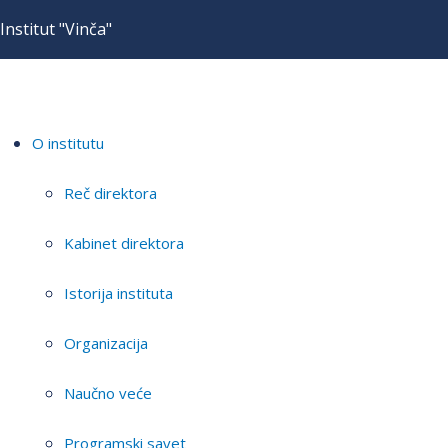
Institut "Vinča"
O institutu
Reč direktora
Kabinet direktora
Istorija instituta
Organizacija
Naučno veće
Programski savet