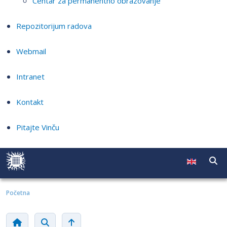
Centar za permanentno obrazovanje
Repozitorijum radova
Webmail
Intranet
Kontakt
Pitajte Vinču
Početna