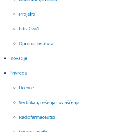
Projekti
Istraživači
Oprema instituta
Inovacije
Privreda
Licence
Sertifikati, rešenja i ovlašćenja
Radiofarmaceutici
Motori i vozila