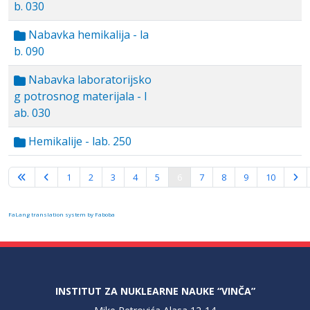
b. 030
Nabavka hemikalija - la
b. 090
Nabavka laboratorijsko
g potrosnog materijala - l
ab. 030
Hemikalije - lab. 250
Strana 6 od 10
1
2
3
4
5
6
7
8
9
10
FaLang translation system by Faboba
INSTITUT ZA NUKLEARNE NAUKE “VINČA”