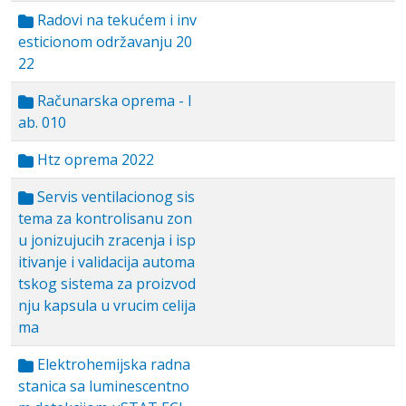
Radovi na tekućem i inv
esticionom održavanju 20
22
Računarska oprema - l
ab. 010
Htz oprema 2022
Servis ventilacionog sis
tema za kontrolisanu zon
u jonizujucih zracenja i isp
itivanje i validacija automa
tskog sistema za proizvod
nju kapsula u vrucim celija
ma
Elektrohemijska radna
stanica sa luminescentno