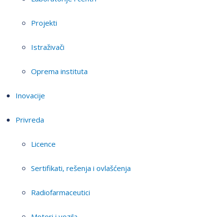
Projekti
Istraživači
Oprema instituta
Inovacije
Privreda
Licence
Sertifikati, rešenja i ovlašćenja
Radiofarmaceutici
Motori i vozila