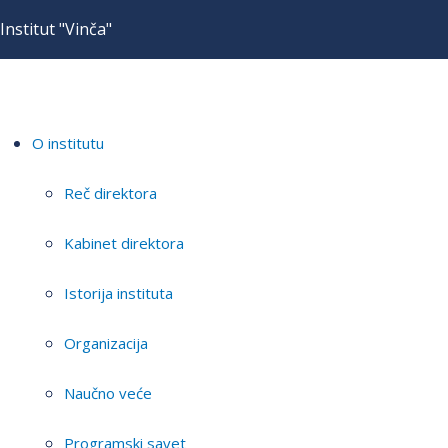
Institut "Vinča"
O institutu
Reč direktora
Kabinet direktora
Istorija instituta
Organizacija
Naučno veće
Programski savet