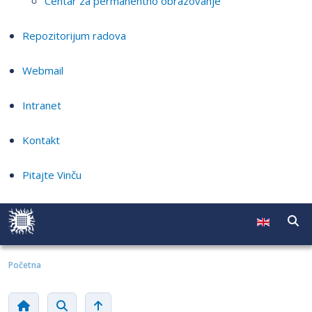
Centar za permanentno obrazovanje
Repozitorijum radova
Webmail
Intranet
Kontakt
Pitajte Vinču
Početna