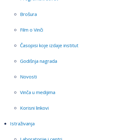
Brošura
Film o Vinči
Časopisi koje izdaje institut
Godišnja nagrada
Novosti
Vinča u medijima
Korisni linkovi
Istraživanja
Laboratorije i centri