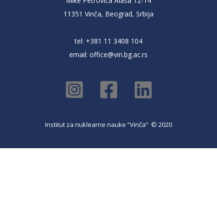
Mike Petrovića Alasa 12-14
11351 Vinča, Beograd, Srbija
tel: +381 11 3408 104
email:
office@vin.bg.ac.rs
Institut za nuklearne nauke ”Vinča” © 2020