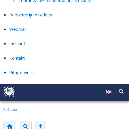
Centar za permanentno obrazovanje
Repozitorijum radova
Webmail
Intranet
Kontakt
Pitajte Vinču
Početna