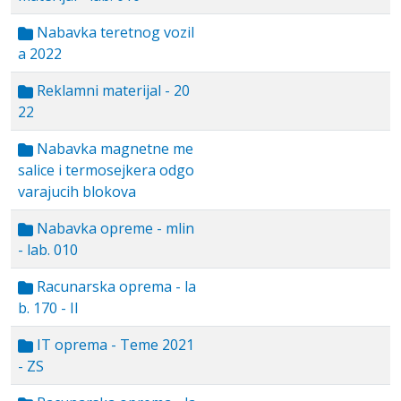
Nabavka teretnog vozil
a 2022
Reklamni materijal - 20
22
Nabavka magnetne me
salice i termosejkera odgo
varajucih blokova
Nabavka opreme - mlin
- lab. 010
Racunarska oprema - la
b. 170 - II
IT oprema - Teme 2021
- ZS