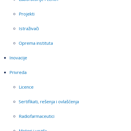
Projekti
Istraživači
Oprema instituta
Inovacije
Privreda
Licence
Sertifikati, rešenja i ovlašćenja
Radiofarmaceutici
Motori i vozila