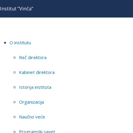
Institut "Vinča"
O institutu
Reč direktora
Kabinet direktora
Istorija instituta
Organizacija
Naučno veće
Programski savet