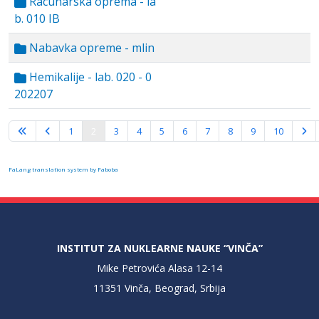
Racunarska oprema - la
b. 010 IB
Nabavka opreme - mlin
Hemikalije - lab. 020 - 0
202207
Strana 2 od 10
1
2
3
4
5
6
7
8
9
10
FaLang translation system by Faboba
INSTITUT ZA NUKLEARNE NAUKE “VINČA”
Mike Petrovića Alasa 12-14
11351 Vinča, Beograd, Srbija