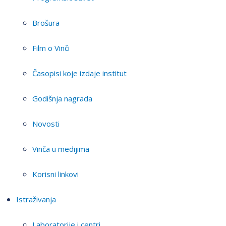
Brošura
Film o Vinči
Časopisi koje izdaje institut
Godišnja nagrada
Novosti
Vinča u medijima
Korisni linkovi
Istraživanja
Laboratorije i centri