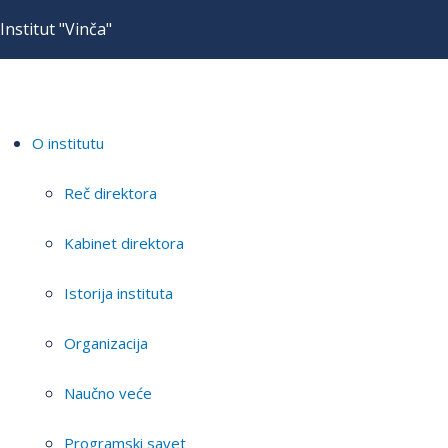
Institut "Vinča"
O institutu
Reč direktora
Kabinet direktora
Istorija instituta
Organizacija
Naučno veće
Programski savet