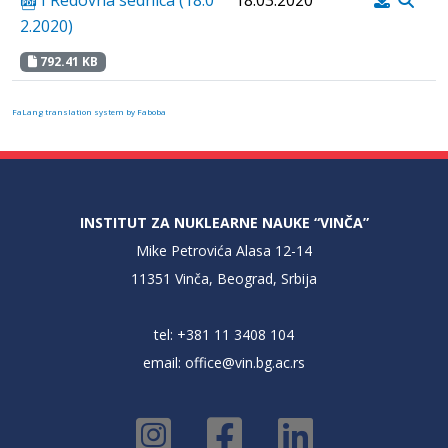
I Redovna sednica (18.0
18.03.2020
2.2020)
792.41 KB
FaLang translation system by Faboba
INSTITUT ZA NUKLEARNE NAUKE “VINČA”
Mike Petrovića Alasa 12-14
11351 Vinča, Beograd, Srbija
tel: +381 11 3408 104
email:
office@vin.bg.ac.rs