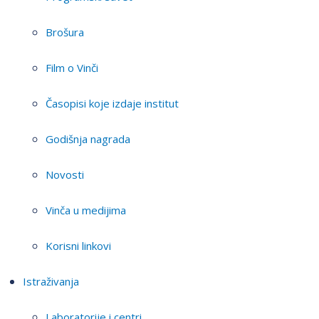
Brošura
Film o Vinči
Časopisi koje izdaje institut
Godišnja nagrada
Novosti
Vinča u medijima
Korisni linkovi
Istraživanja
Laboratorije i centri