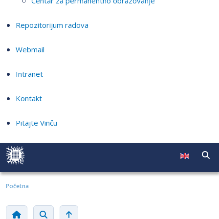
Centar za permanentno obrazovanje
Repozitorijum radova
Webmail
Intranet
Kontakt
Pitajte Vinču
Početna