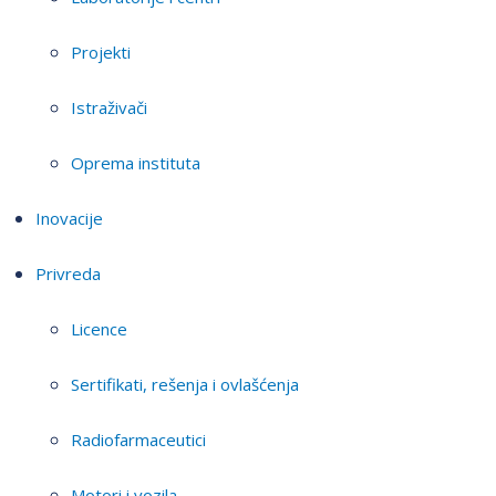
Projekti
Istraživači
Oprema instituta
Inovacije
Privreda
Licence
Sertifikati, rešenja i ovlašćenja
Radiofarmaceutici
Motori i vozila