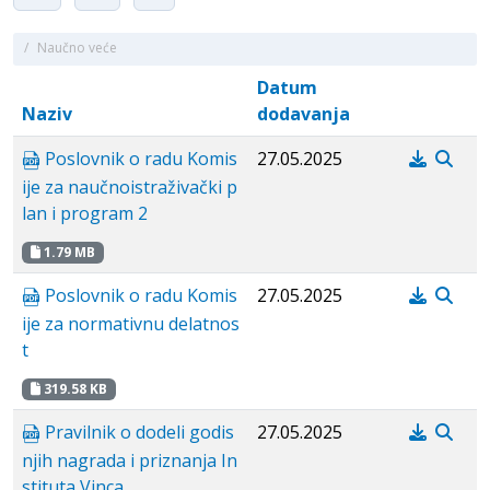
/
Naučno veće
Datum
Naziv
dodavanja
Poslovnik o radu Komis
27.05.2025
ije za naučnoistraživački p
lan i program 2
1.79 MB
Poslovnik o radu Komis
27.05.2025
ije za normativnu delatnos
t
319.58 KB
Pravilnik o dodeli godis
27.05.2025
njih nagrada i priznanja In
stituta Vinca