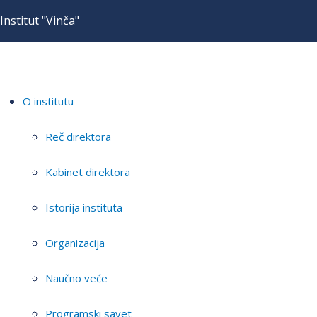
Institut "Vinča"
O institutu
Reč direktora
Kabinet direktora
Istorija instituta
Organizacija
Naučno veće
Programski savet