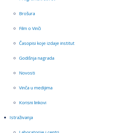
Brošura
Film o Vinči
Časopisi koje izdaje institut
Godišnja nagrada
Novosti
Vinča u medijima
Korisni linkovi
Istraživanja
Laboratorije i centri