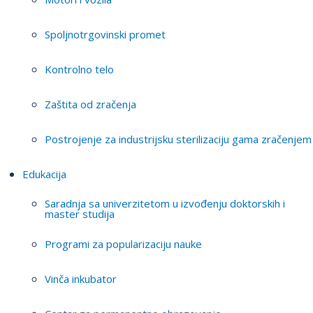
Spoljnotrgovinski promet
Kontrolno telo
Zaštita od zračenja
Postrojenje za industrijsku sterilizaciju gama zračenjem
Edukacija
Saradnja sa univerzitetom u izvođenju doktorskih i
master studija
Programi za popularizaciju nauke
Vinča inkubator