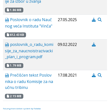
ije za izbor u zvanja
1.86 MB
Poslovnik o radu Nauč
27.05.2025
nog veća Instituta "Vinča"
612.43 KB
poslovnik_o_radu_komi
09.02.2022
sije_za_naucnoistrazivacki
_plan_i_program.pdf
1.79 MB
Prečišćen tekst Poslov
17.08.2021
nika o radu Komisije za na
učnu tribinu
2.15 MB
FaLang translation system by Faboba