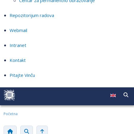
Centar za permanentno obrazovanje
Repozitorijum radova
Webmail
Intranet
Kontakt
Pitajte Vinču
Početna