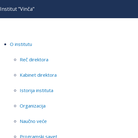
Institut "Vinča"
O institutu
Reč direktora
Kabinet direktora
Istorija instituta
Organizacija
Naučno veće
Programski savet