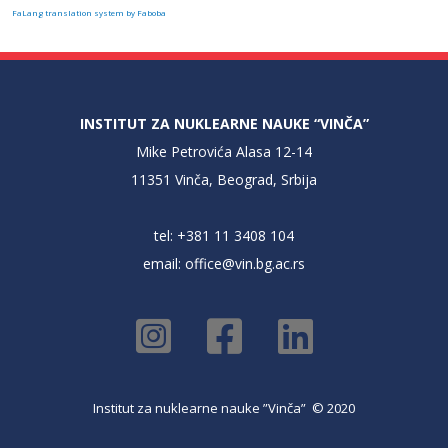
FaLang translation system by Faboba
INSTITUT ZA NUKLEARNE NAUKE “VINČA”
Mike Petrovića Alasa 12-14
11351 Vinča, Beograd, Srbija
tel: +381 11 3408 104
email:
office@vin.bg.ac.rs
Institut za nuklearne nauke ”Vinča” © 2020