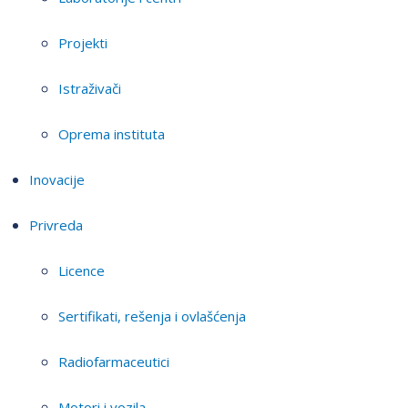
Projekti
Istraživači
Oprema instituta
Inovacije
Privreda
Licence
Sertifikati, rešenja i ovlašćenja
Radiofarmaceutici
Motori i vozila