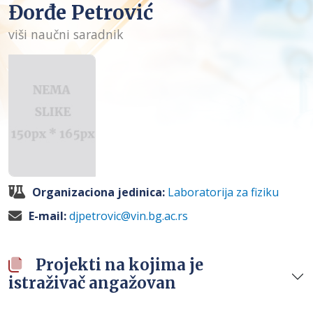
Đorđe Petrović
viši naučni saradnik
Organizaciona jedinica:
Laboratorija za fiziku
E-mail:
djpetrovic@vin.bg.ac.rs
Projekti na kojima je
istraživač angažovan