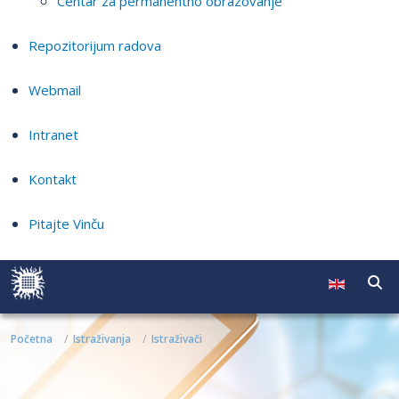
Centar za permanentno obrazovanje
Repozitorijum radova
Webmail
Intranet
Kontakt
Pitajte Vinču
Početna
Istraživanja
Istraživači