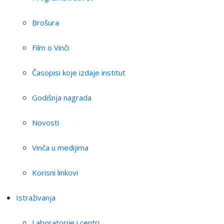
Brošura
Film o Vinči
Časopisi koje izdaje institut
Godišnja nagrada
Novosti
Vinča u medijima
Korisni linkovi
Istraživanja
Laboratorije i centri