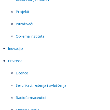
Projekti
Istraživači
Oprema instituta
Inovacije
Privreda
Licence
Sertifikati, rešenja i ovlašćenja
Radiofarmaceutici
Motori i vozila