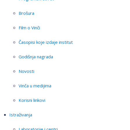
Brošura
Film o Vinči
Časopisi koje izdaje institut
Godišnja nagrada
Novosti
Vinča u medijima
Korisni linkovi
Istraživanja
Laboratorije i centri