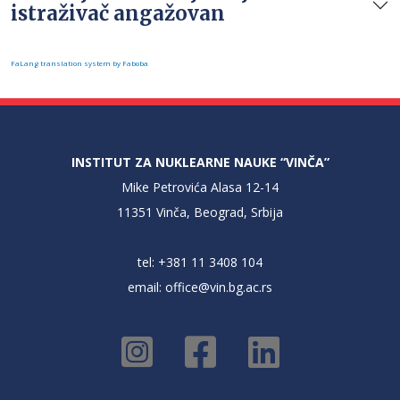
istraživač angažovan
FaLang translation system by Faboba
INSTITUT ZA NUKLEARNE NAUKE “VINČA”
Mike Petrovića Alasa 12-14
11351 Vinča, Beograd, Srbija
tel: +381 11 3408 104
email:
office@vin.bg.ac.rs