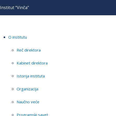
Institut "Vinča"
O institutu
Reč direktora
Kabinet direktora
Istorija instituta
Organizacija
Naučno veće
Programski savet