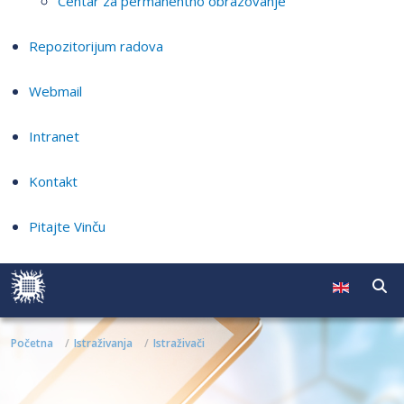
Centar za permanentno obrazovanje
Repozitorijum radova
Webmail
Intranet
Kontakt
Pitajte Vinču
Početna
Istraživanja
Istraživači