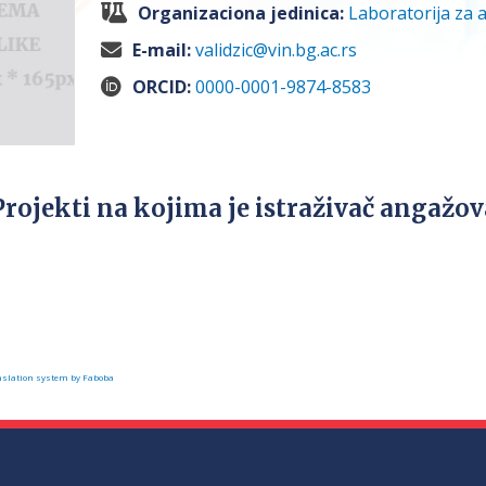
Organizaciona jedinica:
Laboratorija za 
E-mail:
validzic@vin.bg.ac.rs
ORCID:
0000-0001-9874-8583
Projekti na kojima je istraživač angažo
slation system by Faboba