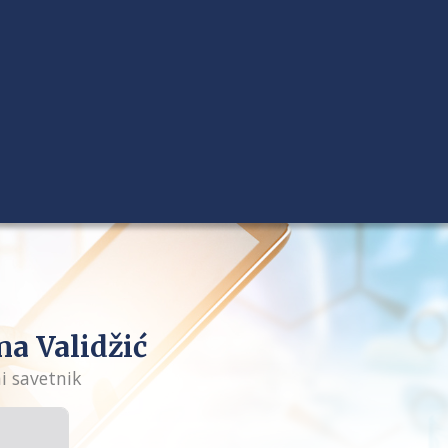
na Validžić
i savetnik