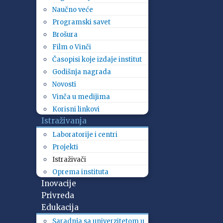
Naučno veće
Programski savet
Brošura
Film o Vinči
Časopisi koje izdaje institut
Godišnja nagrada
Novosti
Vinča u medijima
Korisni linkovi
Istraživanja
Laboratorije i centri
Projekti
Istraživači
Oprema instituta
Inovacije
Privreda
Edukacija
Saradnja sa univerzitetom u