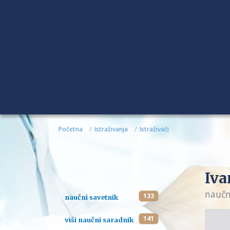
Početna
Istraživanja
Istraživači
Iva
naučn
133
naučni savetnik
141
viši naučni saradnik