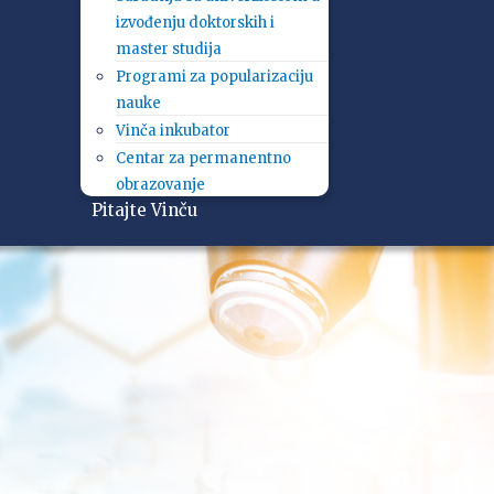
izvođenju doktorskih i
master studija
Programi za popularizaciju
nauke
Vinča inkubator
Centar za permanentno
obrazovanje
Pitajte Vinču