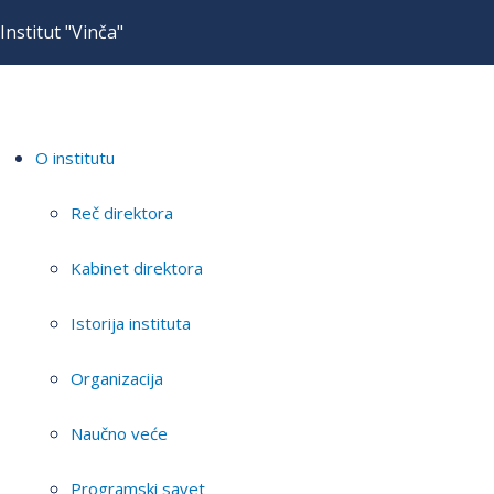
Institut "Vinča"
O institutu
Reč direktora
Kabinet direktora
Istorija instituta
Organizacija
Naučno veće
Programski savet