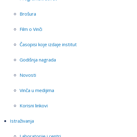
Brošura
Film o Vinči
Časopisi koje izdaje institut
Godišnja nagrada
Novosti
Vinča u medijima
Korisni linkovi
Istraživanja
Laboratorije i centri