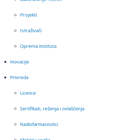
Projekti
Istraživači
Oprema instituta
Inovacije
Privreda
Licence
Sertifikati, rešenja i ovlašćenja
Radiofarmaceutici
Motori i vozila