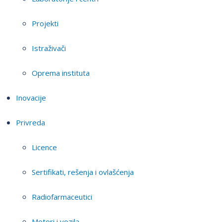
Projekti
Istraživači
Oprema instituta
Inovacije
Privreda
Licence
Sertifikati, rešenja i ovlašćenja
Radiofarmaceutici
Motori i vozila