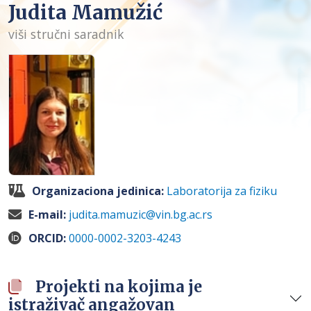
Judita Mamužić
viši stručni saradnik
Organizaciona jedinica:
Laboratorija za fiziku
E-mail:
judita.mamuzic@vin.bg.ac.rs
ORCID:
0000-0002-3203-4243
Projekti na kojima je
istraživač angažovan