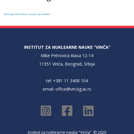
FaLang translation system by Faboba
INSTITUT ZA NUKLEARNE NAUKE “VINČA”
Mike Petrovića Alasa 12-14
11351 Vinča, Beograd, Srbija
tel: +381 11 3408 104
email:
office@vin.bg.ac.rs
Institut za nuklearne nauke ”Vinča” © 2020