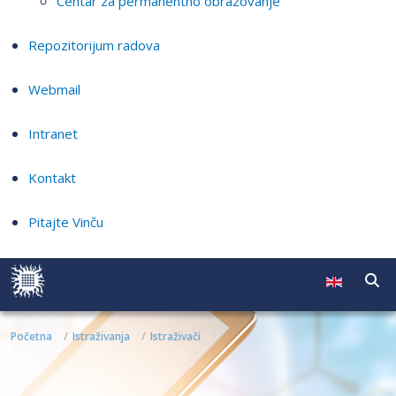
Centar za permanentno obrazovanje
Repozitorijum radova
Webmail
Intranet
Kontakt
Pitajte Vinču
Početna
Istraživanja
Istraživači