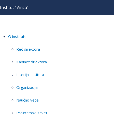
Institut "Vinča"
O institutu
Reč direktora
Kabinet direktora
Istorija instituta
Organizacija
Naučno veće
Programski savet