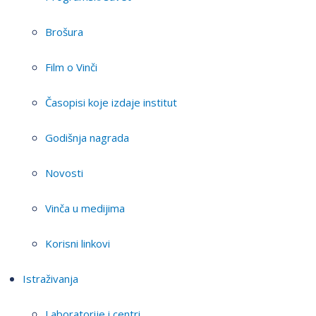
Brošura
Film o Vinči
Časopisi koje izdaje institut
Godišnja nagrada
Novosti
Vinča u medijima
Korisni linkovi
Istraživanja
Laboratorije i centri