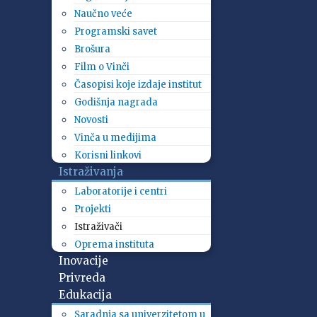
Naučno veće
Programski savet
Brošura
Film o Vinči
Časopisi koje izdaje institut
Godišnja nagrada
Novosti
Vinča u medijima
Korisni linkovi
Istraživanja
Laboratorije i centri
Projekti
Istraživači
Oprema instituta
Inovacije
Privreda
Edukacija
Saradnja sa univerzitetom u