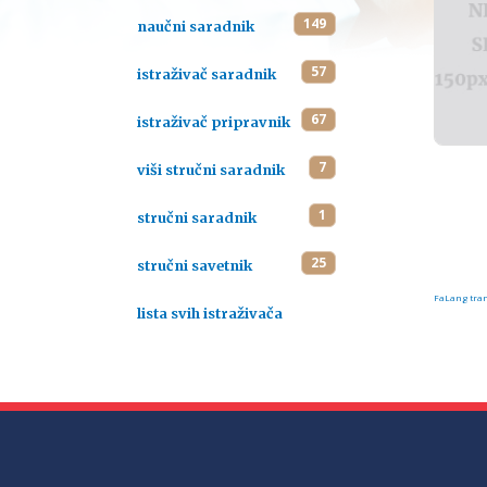
149
naučni saradnik
57
istraživač saradnik
67
istraživač pripravnik
7
viši stručni saradnik
1
stručni saradnik
25
stručni savetnik
FaLang tran
lista svih istraživača