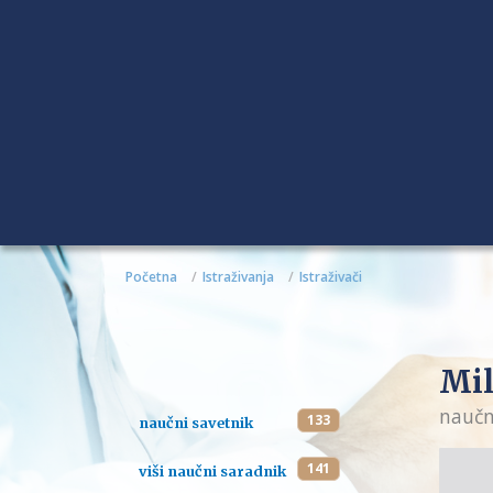
Početna
Istraživanja
Istraživači
Mil
naučn
133
naučni savetnik
141
viši naučni saradnik