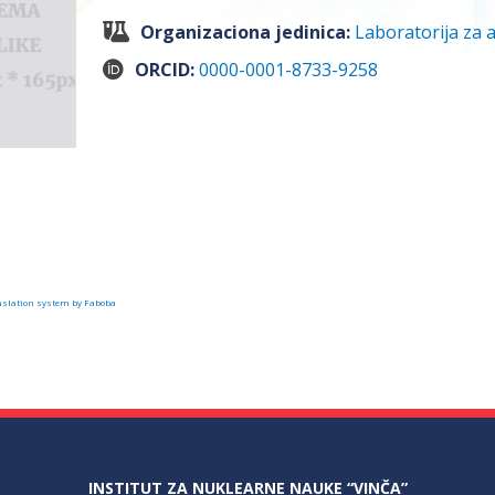
Organizaciona jedinica:
Laboratorija za 
ORCID:
0000-0001-8733-9258
slation system by Faboba
INSTITUT ZA NUKLEARNE NAUKE “VINČA”