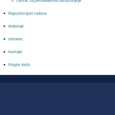
Centar za permanentno obrazovanje
Repozitorijum radova
Webmail
Intranet
Kontakt
Pitajte Vinču