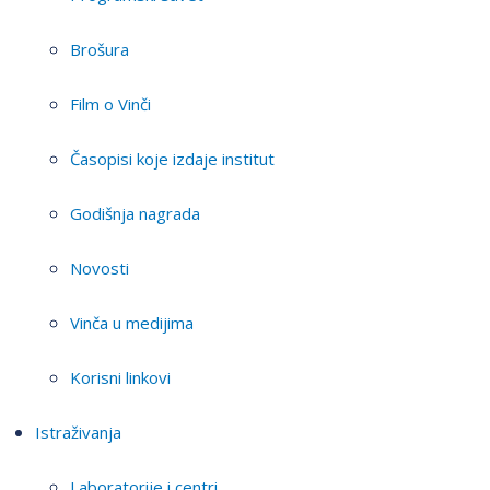
Brošura
Film o Vinči
Časopisi koje izdaje institut
Godišnja nagrada
Novosti
Vinča u medijima
Korisni linkovi
Istraživanja
Laboratorije i centri