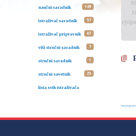
149
naučni saradnik
57
istraživač saradnik
67
istraživač pripravnik
7
viši stručni saradnik
1
stručni saradnik
25
stručni savetnik
lista svih istraživača
FaLang tran