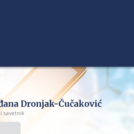
đana Dronjak-Čučaković
i savetnik