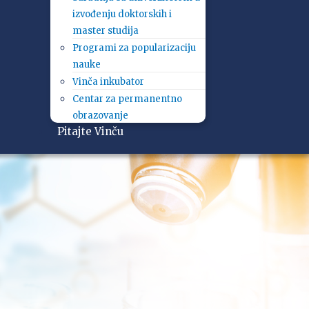
izvođenju doktorskih i
master studija
Programi za popularizaciju
nauke
Vinča inkubator
Centar za permanentno
obrazovanje
Pitajte Vinču