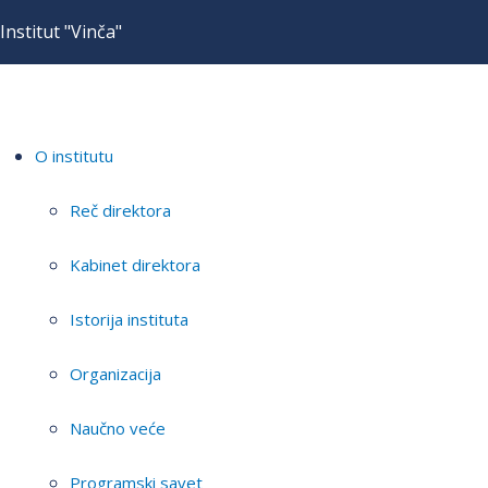
Institut "Vinča"
O institutu
Reč direktora
Kabinet direktora
Istorija instituta
Organizacija
Naučno veće
Programski savet