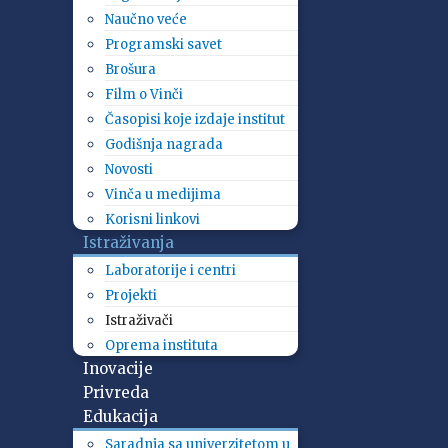
Naučno veće
Programski savet
Brošura
Film o Vinči
Časopisi koje izdaje institut
Godišnja nagrada
Novosti
Vinča u medijima
Korisni linkovi
Istraživanja
Laboratorije i centri
Projekti
Istraživači
Oprema instituta
Inovacije
Privreda
Edukacija
Saradnja sa univerzitetom u