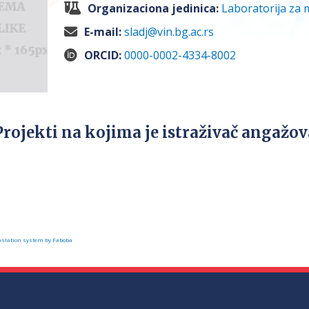
Organizaciona jedinica:
Laboratorija za 
E-mail:
sladj@vin.bg.ac.rs
ORCID:
0000-0002-4334-8002
Projekti na kojima je istraživač angažo
slation system by Faboba