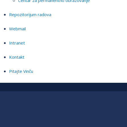
Centar za permanentno obrazovanje
Repozitorijum radova
Webmail
Intranet
Kontakt
Pitajte Vinču