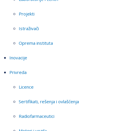
Projekti
Istraživači
Oprema instituta
Inovacije
Privreda
Licence
Sertifikati, rešenja i ovlašćenja
Radiofarmaceutici
Motori i vozila