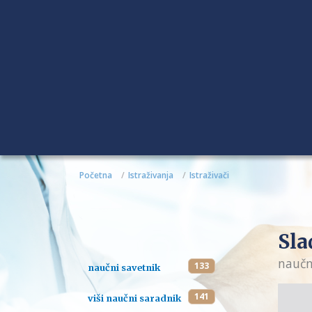
Početna
Istraživanja
Istraživači
Sla
naučn
133
naučni savetnik
141
viši naučni saradnik