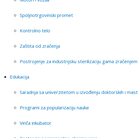
Spoljnotrgovinski promet
Kontrolno telo
Zaštita od zračenja
Postrojenje za industrijsku sterilizaciju gama zračenjem
Edukacija
Saradnja sa univerzitetom u izvođenju doktorskih i mast
Programi za popularizaciju nauke
Vinča inkubator