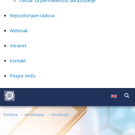
Centar za permanentno obrazovanje
Repozitorijum radova
Webmail
Intranet
Kontakt
Pitajte Vinču
Početna
Istraživanja
Istraživači