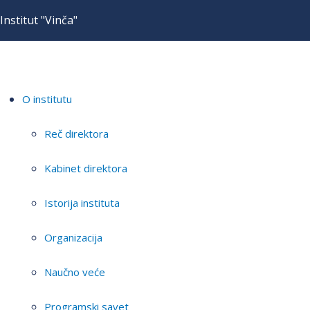
Institut "Vinča"
O institutu
Reč direktora
Kabinet direktora
Istorija instituta
Organizacija
Naučno veće
Programski savet