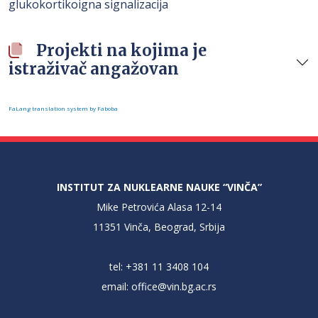
glukokortikoigna signalizacija
Projekti na kojima je
istraživač angažovan
FaLang translation system by Faboba
INSTITUT ZA NUKLEARNE NAUKE “VINČA”
Mike Petrovića Alasa 12-14
11351 Vinča, Beograd, Srbija
tel: +381 11 3408 104
email:
office@vin.bg.ac.rs