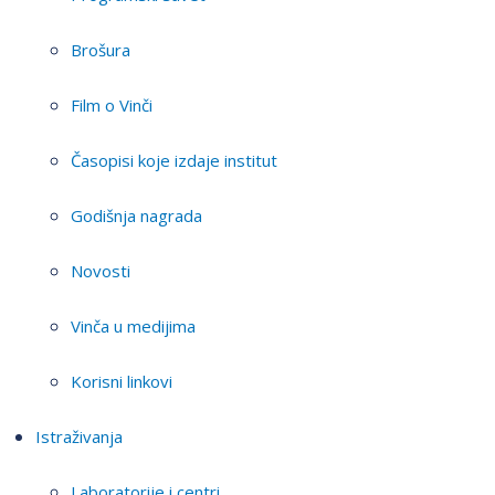
Brošura
Film o Vinči
Časopisi koje izdaje institut
Godišnja nagrada
Novosti
Vinča u medijima
Korisni linkovi
Istraživanja
Laboratorije i centri