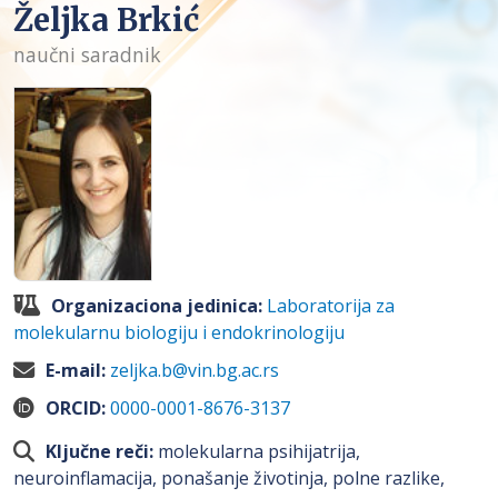
Željka Brkić
naučni saradnik
Organizaciona jedinica:
Laboratorija za
molekularnu biologiju i endokrinologiju
E-mail:
zeljka.b@vin.bg.ac.rs
ORCID:
0000-0001-8676-3137
Ključne reči:
molekularna psihijatrija,
neuroinflamacija, ponašanje životinja, polne razlike,