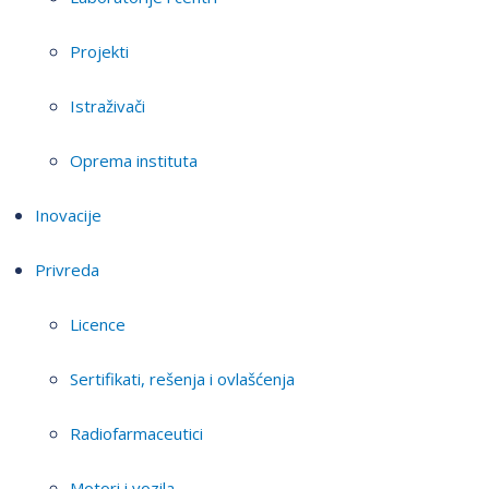
Projekti
Istraživači
Oprema instituta
Inovacije
Privreda
Licence
Sertifikati, rešenja i ovlašćenja
Radiofarmaceutici
Motori i vozila