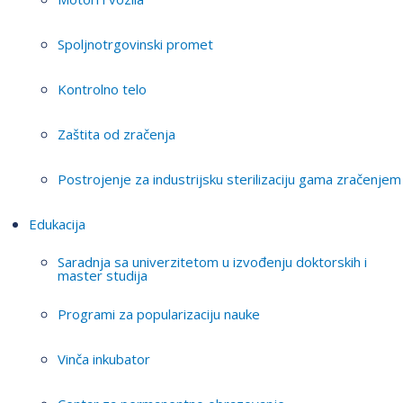
Spoljnotrgovinski promet
Kontrolno telo
Zaštita od zračenja
Postrojenje za industrijsku sterilizaciju gama zračenjem
Edukacija
Saradnja sa univerzitetom u izvođenju doktorskih i
master studija
Programi za popularizaciju nauke
Vinča inkubator