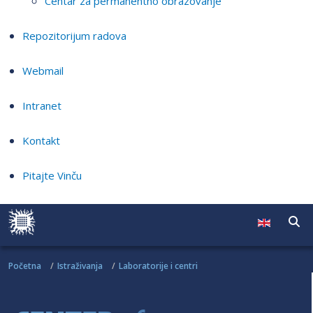
Centar za permanentno obrazovanje
Repozitorijum radova
Webmail
Intranet
Kontakt
Pitajte Vinču
Početna
Istraživanja
Laboratorije i centri