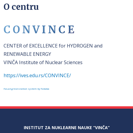
O centru
C O N V I N C E
CENTER of EXCELLENCE for HYDROGEN and
RENEWABLE ENERGY
VINČA Institute of Nuclear Sciences
https://ives.edu.rs/CONVINCE/
FaLang translation system by Faboba
INSTITUT ZA NUKLEARNE NAUKE “VINČA”