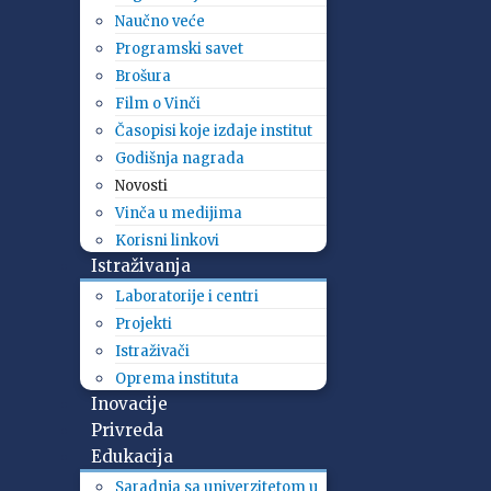
Naučno veće
Programski savet
Brošura
Film o Vinči
Časopisi koje izdaje institut
Godišnja nagrada
Novosti
Vinča u medijima
Korisni linkovi
Istraživanja
Laboratorije i centri
Projekti
Istraživači
Oprema instituta
Inovacije
Privreda
Edukacija
Saradnja sa univerzitetom u