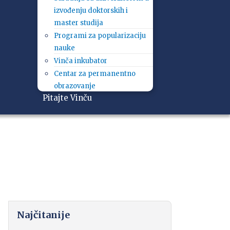
izvođenju doktorskih i
master studija
Programi za popularizaciju
nauke
Vinča inkubator
Centar za permanentno
obrazovanje
Pitajte Vinču
Najčitanije