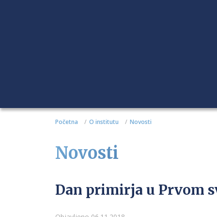
Početna
O institutu
Novosti
Novosti
Dan primirja u Prvom 
Objavljeno 06.11.2018