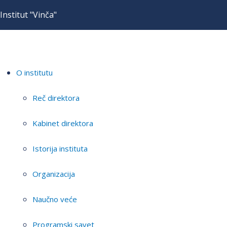
Institut "Vinča"
O institutu
Reč direktora
Kabinet direktora
Istorija instituta
Organizacija
Naučno veće
Programski savet