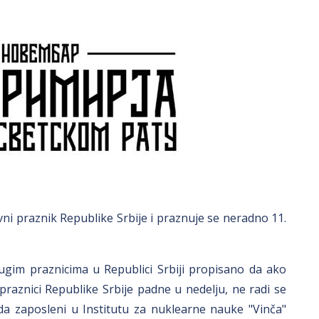
ni praznik Republike Srbije i praznuje se neradno 11.
gim praznicima u Republici Srbiji propisano da ako
raznici Republike Srbije padne u nedelju, ne radi se
 zaposleni u Institutu za nuklearne nauke "Vinča"