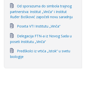
Od sporazuma do simbola trajnog
partnerstva: Institut „Vinča“ i Institut
Ruđer Bošković započeli novu saradnju
Poseta VTI Institutu „Vinča“
Delegacija FTN-a iz Novog Sada u
poseti Institutu „Vinča“
Predškolci iz vrtića „Istok“ u svetu
biologije