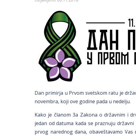
Detalji
Dan primirja u Prvom svetskom ratu je držav
novembra, koji ove godine pada u nedelju.
Kako je članom 3a Zakona o državnim i dru
jedan od datuma kada se praznuju državni p
prvog narednog dana, obaveštavamo Vas da