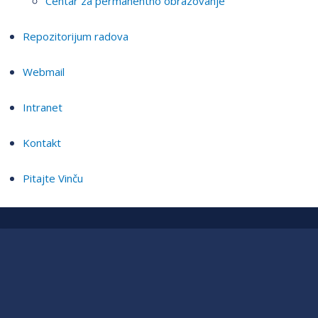
Centar za permanentno obrazovanje
Repozitorijum radova
Webmail
Intranet
Kontakt
Pitajte Vinču