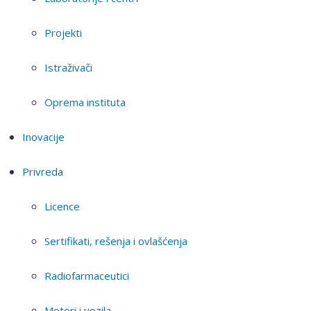
Projekti
Istraživači
Oprema instituta
Inovacije
Privreda
Licence
Sertifikati, rešenja i ovlašćenja
Radiofarmaceutici
Motori i vozila