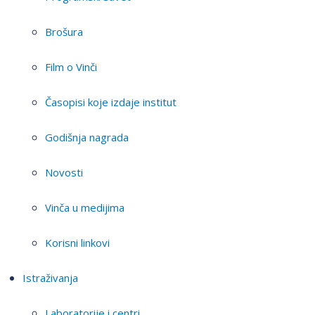
Brošura
Film o Vinči
Časopisi koje izdaje institut
Godišnja nagrada
Novosti
Vinča u medijima
Korisni linkovi
Istraživanja
Laboratorije i centri