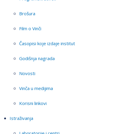
Brošura
Film o Vinči
Časopisi koje izdaje institut
Godišnja nagrada
Novosti
Vinča u medijima
Korisni linkovi
Istraživanja
Laboratorije i centri