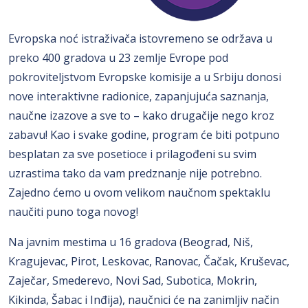
Evropska noć istraživača istovremeno se održava u
preko 400 gradova u 23 zemlje Evrope pod
pokroviteljstvom Evropske komisije a u Srbiju donosi
nove interaktivne radionice, zapanjujuća saznanja,
naučne izazove a sve to – kako drugačije nego kroz
zabavu! Kao i svake godine, program će biti potpuno
besplatan za sve posetioce i prilagođeni su svim
uzrastima tako da vam predznanje nije potrebno.
Zajedno ćemo u ovom velikom naučnom spektaklu
naučiti puno toga novog!
Na javnim mestima u 16 gradova (Beograd, Niš,
Kragujevac, Pirot, Leskovac, Ranovac, Čačak, Kruševac,
Zaječar, Smederevo, Novi Sad, Subotica, Mokrin,
Kikinda, Šabac i Inđija), naučnici će na zanimljiv način