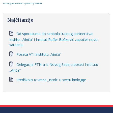
FaLang translation system by Faboba
Najčitanije
Od sporazuma do simbola trajnog partnerstva:
Institut „Vinča“ i Institut Ruđer Bošković započeli novu
saradnju
Poseta VTI Institutu „Vinča“
Delegacija FTN-a iz Novog Sada u poseti Institutu
„Vinča“
Predškolci iz vrtića „Istok“ u svetu biologije