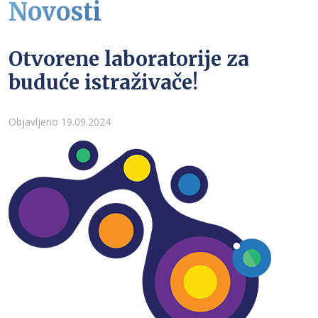
Novosti
Otvorene laboratorije za
buduće istraživače!
Detalji
Objavljeno 19.09.2024