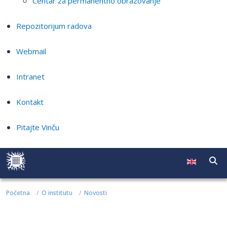
Centar za permanentno obrazovanje
Repozitorijum radova
Webmail
Intranet
Kontakt
Pitajte Vinču
Početna
O institutu
Novosti