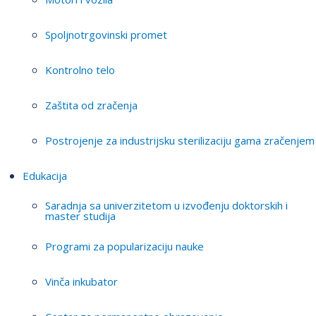
Spoljnotrgovinski promet
Kontrolno telo
Zaštita od zračenja
Postrojenje za industrijsku sterilizaciju gama zračenjem
Edukacija
Saradnja sa univerzitetom u izvođenju doktorskih i
master studija
Programi za popularizaciju nauke
Vinča inkubator