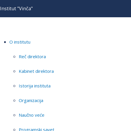
Institut "Vinča"
O institutu
Reč direktora
Kabinet direktora
Istorija instituta
Organizacija
Naučno veće
Programski savet