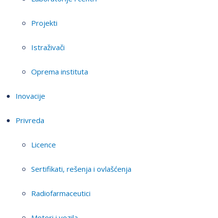
Projekti
Istraživači
Oprema instituta
Inovacije
Privreda
Licence
Sertifikati, rešenja i ovlašćenja
Radiofarmaceutici
Motori i vozila