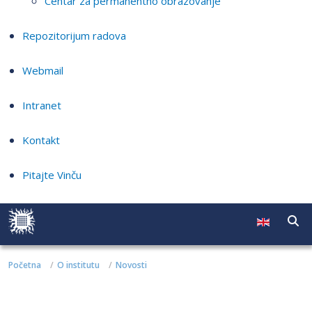
Centar za permanentno obrazovanje
Repozitorijum radova
Webmail
Intranet
Kontakt
Pitajte Vinču
Početna
O institutu
Novosti