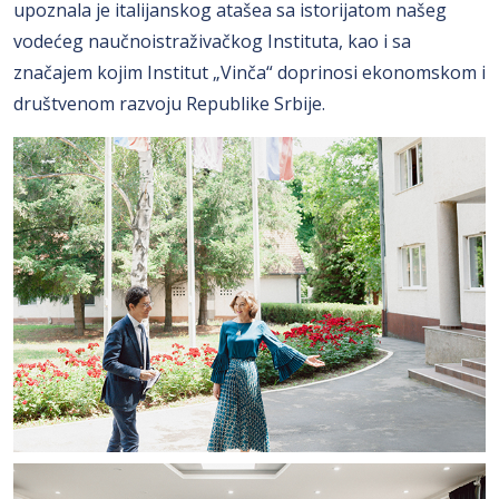
upoznala je italijanskog atašea sa istorijatom našeg
vodećeg naučnoistraživačkog Instituta, kao i sa
značajem kojim Institut „Vinča“ doprinosi ekonomskom i
društvenom razvoju Republike Srbije.