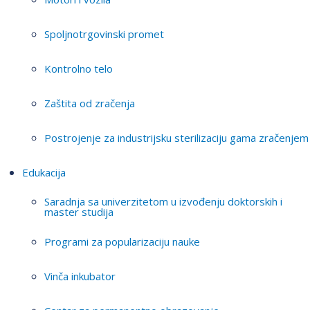
Spoljnotrgovinski promet
Kontrolno telo
Zaštita od zračenja
Postrojenje za industrijsku sterilizaciju gama zračenjem
Edukacija
Saradnja sa univerzitetom u izvođenju doktorskih i
master studija
Programi za popularizaciju nauke
Vinča inkubator