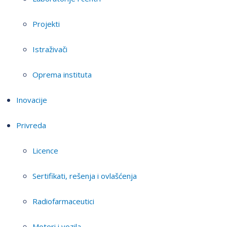
Projekti
Istraživači
Oprema instituta
Inovacije
Privreda
Licence
Sertifikati, rešenja i ovlašćenja
Radiofarmaceutici
Motori i vozila