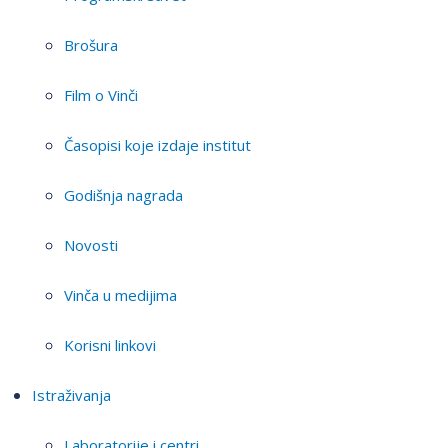
Brošura
Film o Vinči
Časopisi koje izdaje institut
Godišnja nagrada
Novosti
Vinča u medijima
Korisni linkovi
Istraživanja
Laboratorije i centri