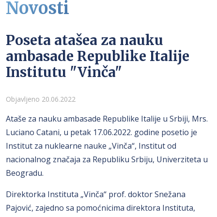
Novosti
Poseta atašea za nauku
ambasade Republike Italije
Institutu "Vinča"
Detalji
Objavljeno 20.06.2022
Ataše za nauku ambasade Republike Italije u Srbiji, Mrs.
Luciano Catani, u petak 17.06.2022. godine posetio je
Institut za nuklearne nauke „Vinča“, Institut od
nacionalnog značaja za Republiku Srbiju, Univerziteta u
Beogradu.
Direktorka Instituta „Vinča“ prof. doktor Snežana
Pajović, zajedno sa pomoćnicima direktora Instituta,