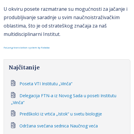
U okviru posete razmatrane su mogućnosti za jačanje i
produbljivanje saradnje u svim naučnoistraživačkim
oblastima, što je od strateškog značaja za naš
multidisciplinarni Institut.
FaLang translation system by Faboba
Najčitanije
Poseta VTI Institutu „Vinča“
Delegacija FTN-a iz Novog Sada u poseti Institutu
„Vinča“
Predškolci iz vrtića „Istok“ u svetu biologije
Održana svečana sednica Naučnog veća