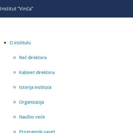
Institut "Vinča"
O institutu
Reč direktora
Kabinet direktora
Istorija instituta
Organizacija
Naučno veće
Programski savet