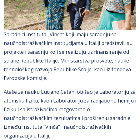
Saradnici Instituta „Vinča“ koji imaju saradnju sa
naučnoistraživačkim institucijama u Italiji predstavili su
projekte i saradnju koji se realizuju uz finansiranje od
strane Republike Italije, Ministarstva prosvete, nauke i
tehnološkog razvoja Republike Srbije, kao i iz fondova
Evropske komisije.
Ataše za nauku Luciano Catani obišao je Laboratoriju za
atomsku fiziku, kao i Laboratoriju za radijacionu hemiju i
fiziku i sa istraživačima razgovarao o
naučnoistraživačkim rezultatima i proširenju saradnje
između Instituta “Vinča” i naučnoistraživačkih
organizacija u Italiji.