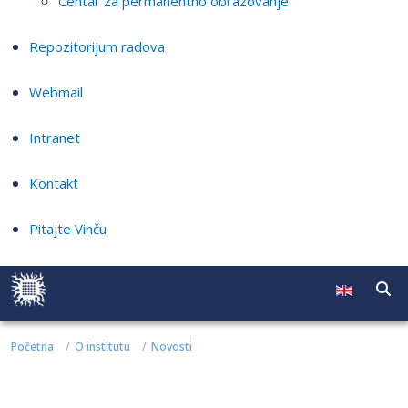
Centar za permanentno obrazovanje
Repozitorijum radova
Webmail
Intranet
Kontakt
Pitajte Vinču
Početna
O institutu
Novosti