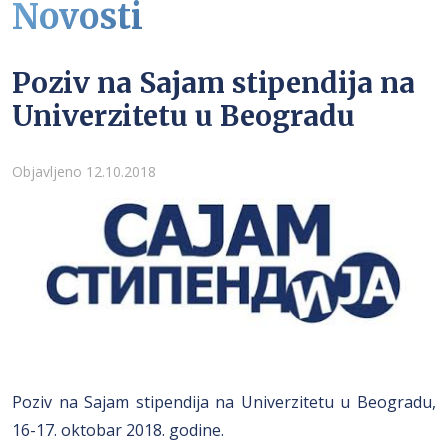
Novosti
Poziv na Sajam stipendija na
Univerzitetu u Beogradu
Detalji
Objavljeno 12.10.2018
Poziv na Sajam stipendija na Univerzitetu u Beogradu,
16-17. oktobar 2018. godine.