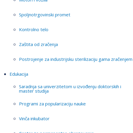
Spoljnotrgovinski promet
Kontrolno telo
Zaštita od zračenja
Postrojenje za industrijsku sterilizaciju gama zračenjem
Edukacija
Saradnja sa univerzitetom u izvođenju doktorskih i
master studija
Programi za popularizaciju nauke
Vinča inkubator