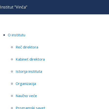
Institut "Vinča"
O institutu
Reč direktora
Kabinet direktora
Istorija instituta
Organizacija
Naučno veće
Programski savet