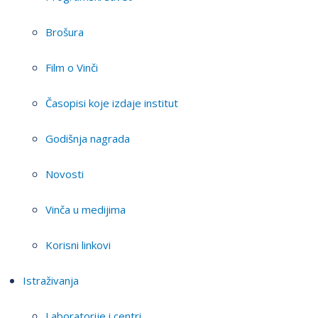
Brošura
Film o Vinči
Časopisi koje izdaje institut
Godišnja nagrada
Novosti
Vinča u medijima
Korisni linkovi
Istraživanja
Laboratorije i centri