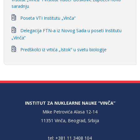
saradnju
Poseta VTI Institutu „Vinča“
Delegacija FTN-a iz Novog Sada u poseti Institutu
„Vinča“
Predškolci iz vrtića „Istok“ u svetu biologije
INSTITUT ZA NUKLEARNE NAUKE “VINČA”
Mike Petrovića Alasa 12-14
11351 Vinča, Beograd, Srbija
tel: +381 11 3408 104