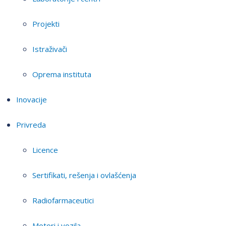
Projekti
Istraživači
Oprema instituta
Inovacije
Privreda
Licence
Sertifikati, rešenja i ovlašćenja
Radiofarmaceutici
Motori i vozila