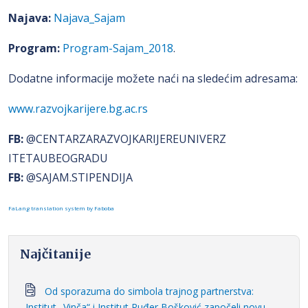
Najava:
Najava_Sajam
Program:
Program-Sajam_2018
.
Dodatne informacije možete naći na sledećim adresama:
www.razvojkarijere.bg.ac.rs
FB:
@CENTARZARAZVOJKARIJEREUNIVERZ
ITETAUBEOGRADU
FB:
@SAJAM.STIPENDIJA
FaLang translation system by Faboba
Najčitanije
Od sporazuma do simbola trajnog partnerstva:
Institut „Vinča“ i Institut Ruđer Bošković započeli novu