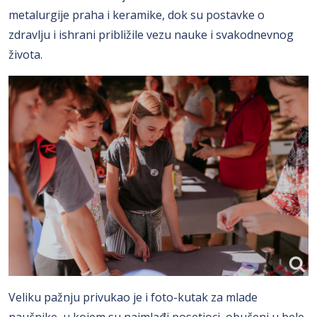
metalurgije praha i keramike, dok su postavke o
zdravlju i ishrani približile vezu nauke i svakodnevnog
života.
Veliku pažnju privukao je i foto-kutak za mlade
naučnike, u kojem su najmlađi posetioci, obučeni u bele