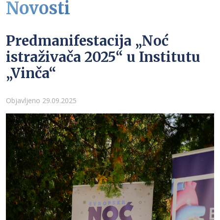
Novosti
Predmanifestacija „Noć
istraživača 2025“ u Institutu
„Vinča“
Detalji
Objavljeno 29.09.2025