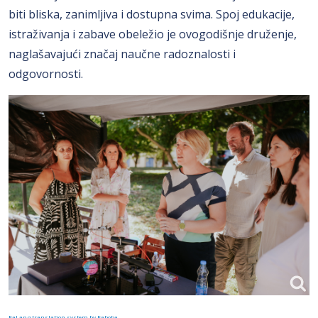
biti bliska, zanimljiva i dostupna svima. Spoj edukacije,
istraživanja i zabave obeležio je ovogodišnje druženje,
naglašavajući značaj naučne radoznalosti i
odgovornosti.
FaLang translation system by Faboba