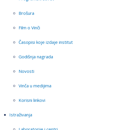
Brošura
Film o Vinči
Časopisi koje izdaje institut
Godišnja nagrada
Novosti
Vinča u medijima
Korisni linkovi
Istraživanja
Laboratorije i centri