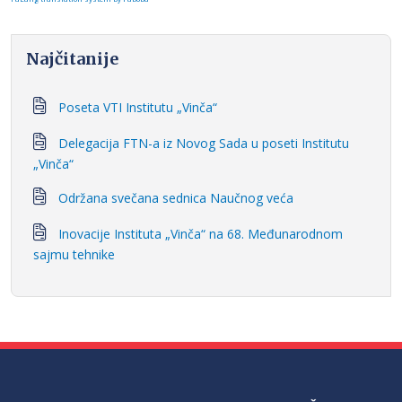
Najčitanije
Poseta VTI Institutu „Vinča“
Delegacija FTN-a iz Novog Sada u poseti Institutu
„Vinča“
Održana svečana sednica Naučnog veća
Inovacije Instituta „Vinča“ na 68. Međunarodnom
sajmu tehnike