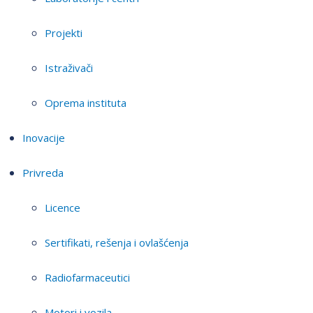
Projekti
Istraživači
Oprema instituta
Inovacije
Privreda
Licence
Sertifikati, rešenja i ovlašćenja
Radiofarmaceutici
Motori i vozila