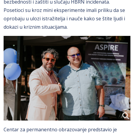
bezbednosti i zaštiti u slučaju HBRN incidenata.
Posetioci su kroz mini eksperimente imali priliku da se
oprobaju u ulozi istražitelja i nauče kako se štite ljudi i
dokazi u kriznim situacijama.
Centar za permanentno obrazovanje predstavio je