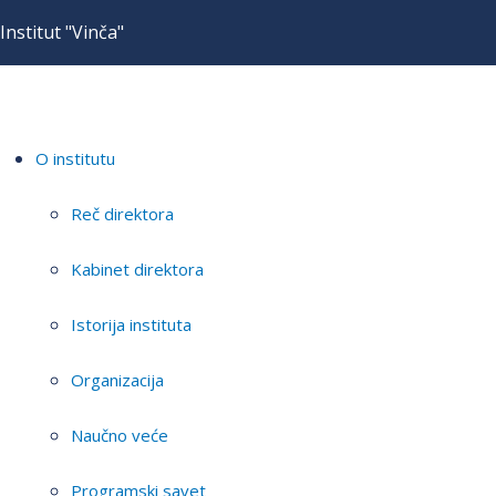
Institut "Vinča"
O institutu
Reč direktora
Kabinet direktora
Istorija instituta
Organizacija
Naučno veće
Programski savet