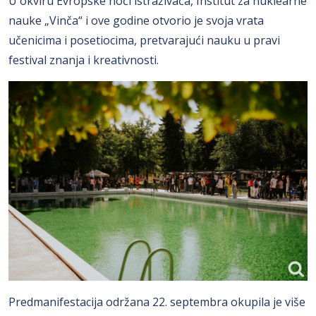
U okviru Evropske noći istraživača, Institut za nuklearne
nauke „Vinča“ i ove godine otvorio je svoja vrata
učenicima i posetiocima, pretvarajući nauku u pravi
festival znanja i kreativnosti.
Predmanifestacija održana 22. septembra okupila je više