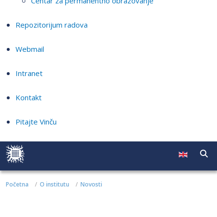
Centar za permanentno obrazovanje
Repozitorijum radova
Webmail
Intranet
Kontakt
Pitajte Vinču
Početna
O institutu
Novosti