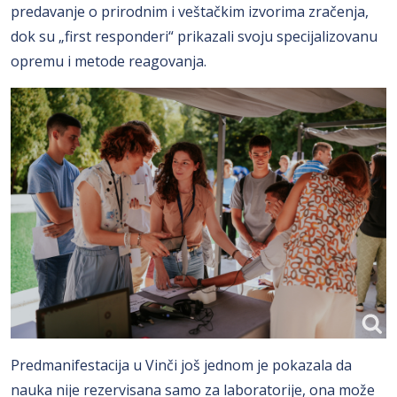
predavanje o prirodnim i veštačkim izvorima zračenja,
dok su „first responderi“ prikazali svoju specijalizovanu
opremu i metode reagovanja.
Predmanifestacija u Vinči još jednom je pokazala da
nauka nije rezervisana samo za laboratorije, ona može