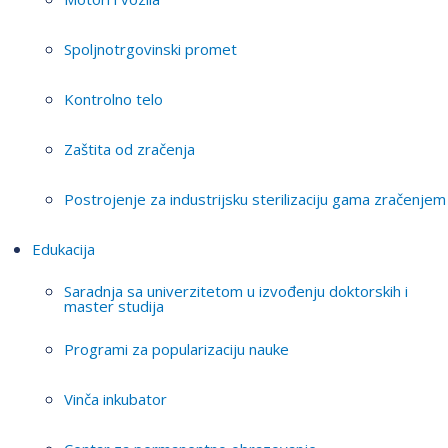
Spoljnotrgovinski promet
Kontrolno telo
Zaštita od zračenja
Postrojenje za industrijsku sterilizaciju gama zračenjem
Edukacija
Saradnja sa univerzitetom u izvođenju doktorskih i
master studija
Programi za popularizaciju nauke
Vinča inkubator