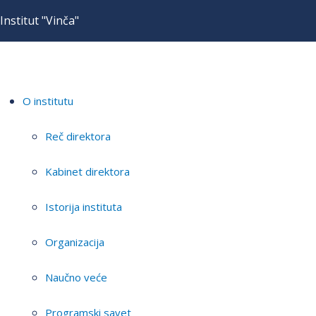
Institut "Vinča"
O institutu
Reč direktora
Kabinet direktora
Istorija instituta
Organizacija
Naučno veće
Programski savet