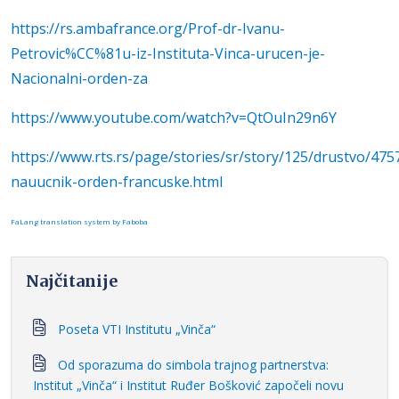
https://rs.ambafrance.org/Prof-dr-Ivanu-
Petrovic%CC%81u-iz-Instituta-Vinca-urucen-je-
Nacionalni-orden-za
https://www.youtube.com/watch?v=QtOuIn29n6Y
https://www.rts.rs/page/stories/sr/story/125/drustvo/475
nauucnik-orden-francuske.html
FaLang translation system by Faboba
Najčitanije
Poseta VTI Institutu „Vinča“
Od sporazuma do simbola trajnog partnerstva:
Institut „Vinča“ i Institut Ruđer Bošković započeli novu