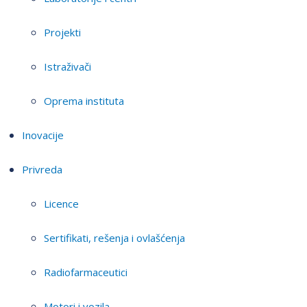
Projekti
Istraživači
Oprema instituta
Inovacije
Privreda
Licence
Sertifikati, rešenja i ovlašćenja
Radiofarmaceutici
Motori i vozila