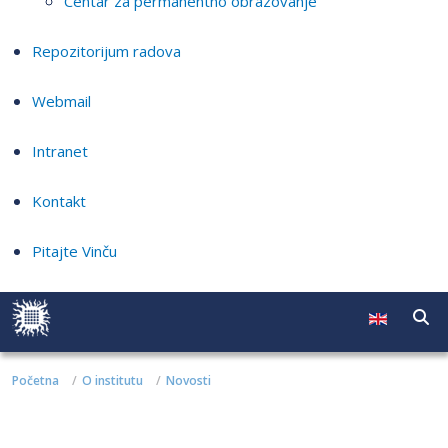
Centar za permanentno obrazovanje
Repozitorijum radova
Webmail
Intranet
Kontakt
Pitajte Vinču
Početna
O institutu
Novosti