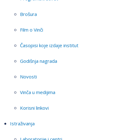
Brošura
Film o Vinči
Časopisi koje izdaje institut
Godišnja nagrada
Novosti
Vinča u medijima
Korisni linkovi
Istraživanja
Laboratorije i centri