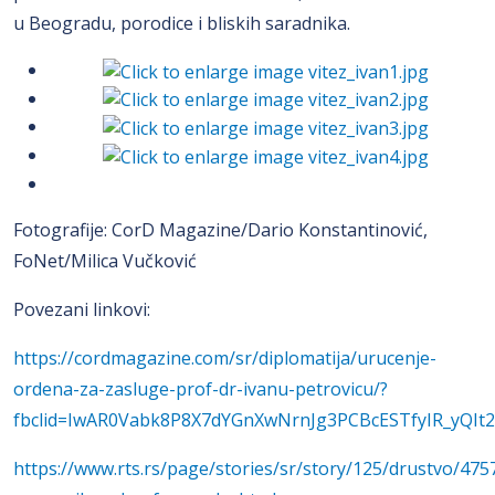
u Beogradu, porodice i bliskih saradnika.
Fotografije: CorD Magazine/Dario Konstantinović,
FoNet/Milica Vučković
Povezani linkovi:
https://cordmagazine.com/sr/diplomatija/urucenje-
ordena-za-zasluge-prof-dr-ivanu-petrovicu/?
fbclid=IwAR0Vabk8P8X7dYGnXwNrnJg3PCBcESTfyIR_yQ
https://www.rts.rs/page/stories/sr/story/125/drustvo/475