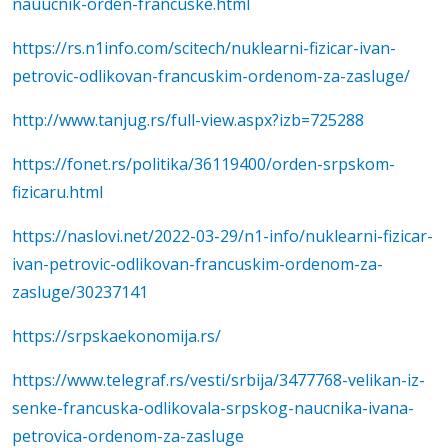
nauucnik-orden-francuske.html
https://rs.n1info.com/scitech/nuklearni-fizicar-ivan-
petrovic-odlikovan-francuskim-ordenom-za-zasluge/
http://www.tanjug.rs/full-view.aspx?izb=725288
https://fonet.rs/politika/36119400/orden-srpskom-
fizicaru.html
https://naslovi.net/2022-03-29/n1-info/nuklearni-fizicar-
ivan-petrovic-odlikovan-francuskim-ordenom-za-
zasluge/30237141
https://srpskaekonomija.rs/
https://www.telegraf.rs/vesti/srbija/3477768-velikan-iz-
senke-francuska-odlikovala-srpskog-naucnika-ivana-
petrovica-ordenom-za-zasluge