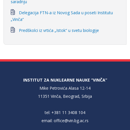
saradnju
Delegacija FTN-a iz Novog Sada u poseti Institutu
„Vinča“
Predškolci iz vrtića „Istok“ u svetu biologije
INSTITUT ZA NUKLEARNE NAUKE “VINČA”
Mike Petrovića Alasa 12-14
11351 Vinča, Beograd, Srbija
tel: +381 11 3408 104
email:
office@vin.bg.ac.rs