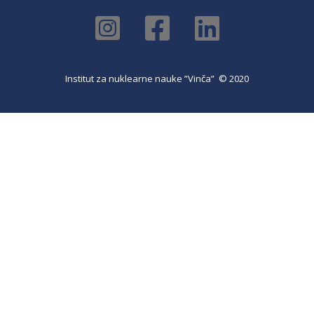
Institut za nuklearne nauke ”Vinča” © 2020