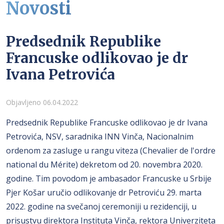
Novosti
Predsednik Republike
Francuske odlikovao je dr
Ivana Petrovića
Detalji
Objavljeno 06.04.2022
Predsednik Republike Francuske odlikovao je dr Ivana
Petrovića, NSV, saradnika INN Vinča, Nacionalnim
ordenom za zasluge u rangu viteza (Chevalier de l'ordre
national du Mérite) dekretom od 20. novembra 2020.
godine. Tim povodom je ambasador Francuske u Srbije
Pjer Košar uručio odlikovanje dr Petroviću 29. marta
2022. godine na svečanoj ceremoniji u rezidenciji, u
prisustvu direktora Instituta Vinča, rektora Univerziteta