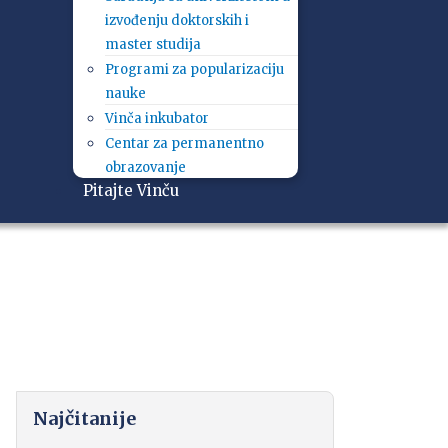
izvođenju doktorskih i
master studija
Programi za popularizaciju
nauke
Vinča inkubator
Centar za permanentno
obrazovanje
Pitajte Vinču
Najčitanije