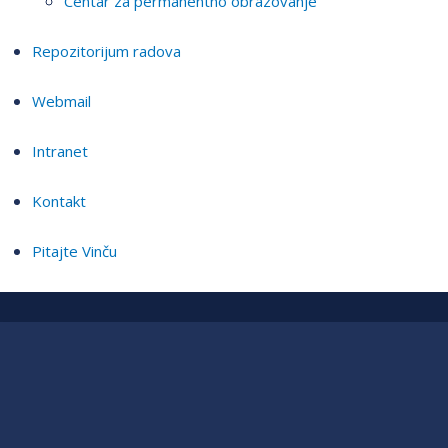
Centar za permanentno obrazovanje
Repozitorijum radova
Webmail
Intranet
Kontakt
Pitajte Vinču