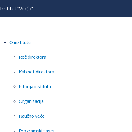
Institut "Vinča"
O institutu
Reč direktora
Kabinet direktora
Istorija instituta
Organizacija
Naučno veće
Programski savet