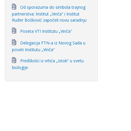
Od sporazuma do simbola trajnog
partnerstva: Institut „Vinča“ i Institut
Ruđer Bošković započeli novu saradnju
Poseta VTI Institutu „Vinča“
Delegacija FTN-a iz Novog Sada u
poseti Institutu „Vinča“
Predškolci iz vrtića „Istok“ u svetu
biologije