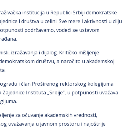
aživačka institucija u Republici Srbiji demokratske
ice i društva u celini. Sve mere i aktivnosti u cilju
 potpunosti podržavamo, vodeći se ustavom
rađana.
li, izražavanja i dijalog. Kritičko mišljenje
u demokratskom društvu, a naročito u akademskoj
ta.
Beogradu i član Proširenog rektorskog kolegijuma
 Zajednice Instituta „Srbije“, u potpunosti uvažava
gijuma.
ljenje za očuvanje akademskih vrednosti,
g uvažavanja u javnom prostoru i najoštrije