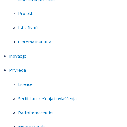
Projekti
Istraživači
Oprema instituta
Inovacije
Privreda
Licence
Sertifikati, rešenja i ovlašćenja
Radiofarmaceutici
Motori i vozila