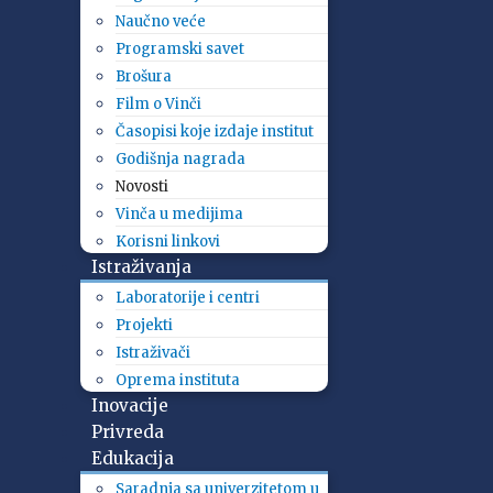
Naučno veće
Programski savet
Brošura
Film o Vinči
Časopisi koje izdaje institut
Godišnja nagrada
Novosti
Vinča u medijima
Korisni linkovi
Istraživanja
Laboratorije i centri
Projekti
Istraživači
Oprema instituta
Inovacije
Privreda
Edukacija
Saradnja sa univerzitetom u