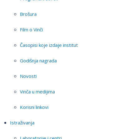
Brošura
Film o Vinči
Časopisi koje izdaje institut
Godišnja nagrada
Novosti
Vinča u medijima
Korisni linkovi
Istraživanja
Laboratorije i centri