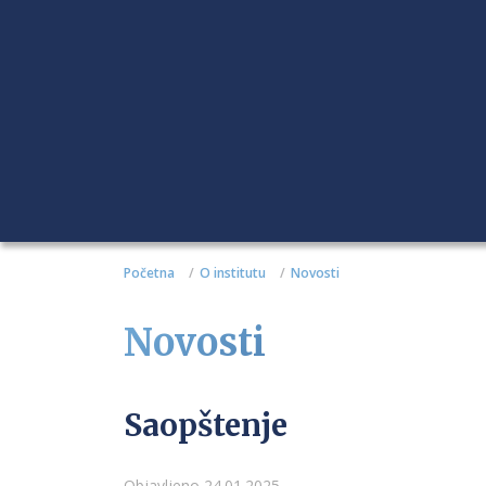
Početna
O institutu
Novosti
Novosti
Saopštenje
Objavljeno 24.01.2025