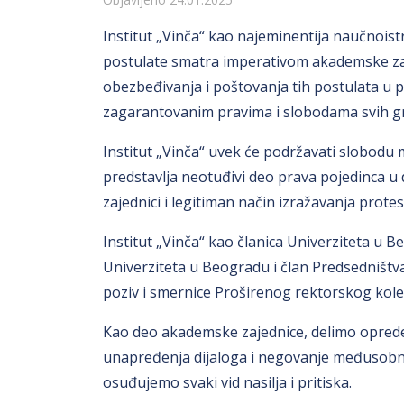
Detalji
Institut „Vinča“ kao najeminentija naučnoistr
postulate smatra imperativom akademske zajedn
obezbeđivanja i poštovanja tih postulata u
zagarantovanim pravima i slobodama svih g
Institut „Vinča“ uvek će podržavati slobodu mis
predstavlja neotuđivi deo prava pojedinca 
zajednici i legitiman način izražavanja protes
Institut „Vinča“ kao članica Univerziteta u 
Univerziteta u Beogradu i član Predsedništva
poziv i smernice Proširenog rektorskog kole
Kao deo akademske zajednice, delimo oprede
unapređenja dijaloga i negovanje međusobno
osuđujemo svaki vid nasilja i pritiska.