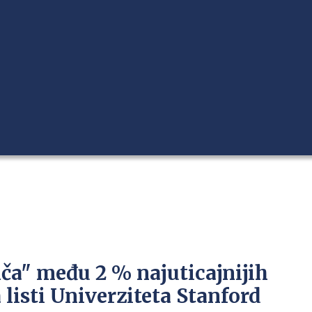
nča" među 2 % najuticajnijih
listi Univerziteta Stanford