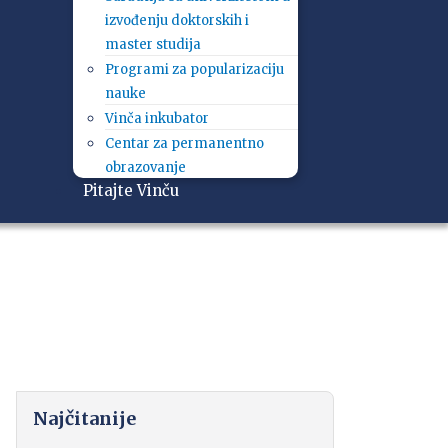
izvođenju doktorskih i
master studija
Programi za popularizaciju
nauke
Vinča inkubator
Centar za permanentno
obrazovanje
Pitajte Vinču
Najčitanije