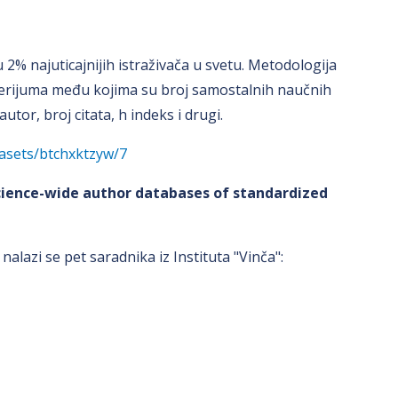
u 2% najuticajnijih istraživača u svetu. Metodologija
terijuma među kojima su broj samostalnih naučnih
utor, broj citata, h indeks i drugi.
tasets/btchxktzyw/7
cience-wide author databases of standardized
nalazi se pet saradnika iz Instituta "Vinča":