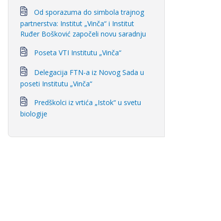
Od sporazuma do simbola trajnog
partnerstva: Institut „Vinča“ i Institut
Ruđer Bošković započeli novu saradnju
Poseta VTI Institutu „Vinča“
Delegacija FTN-a iz Novog Sada u
poseti Institutu „Vinča“
Predškolci iz vrtića „Istok“ u svetu
biologije