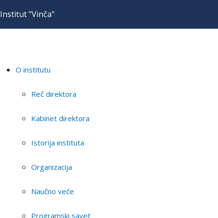
Institut "Vinča"
O institutu
Reč direktora
Kabinet direktora
Istorija instituta
Organizacija
Naučno veće
Programski savet