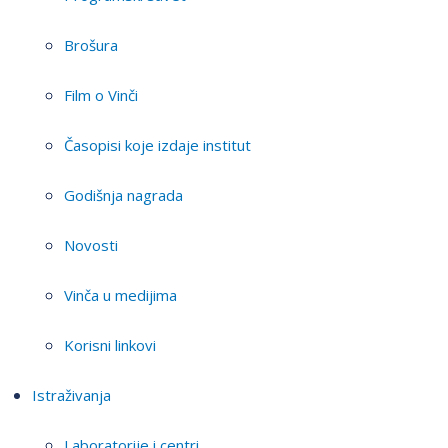
Brošura
Film o Vinči
Časopisi koje izdaje institut
Godišnja nagrada
Novosti
Vinča u medijima
Korisni linkovi
Istraživanja
Laboratorije i centri