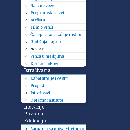
Naučno veće
Programski savet
Brošura
Film o Vinči
Časopisi koje izdaje institut
Godišnja nagrada
Novosti
Vinča u medijima
Korisni linkovi
Istraživanja
Laboratorije i centri
Projekti
Istraživači
Oprema instituta
Inovacije
Privreda
Edukacija
Saradnja sa univerzitetom u