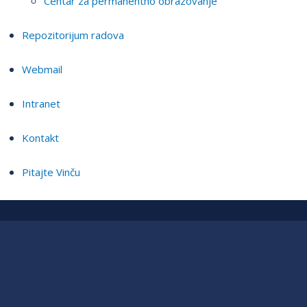
Centar za permanentno obrazovanje
Repozitorijum radova
Webmail
Intranet
Kontakt
Pitajte Vinču