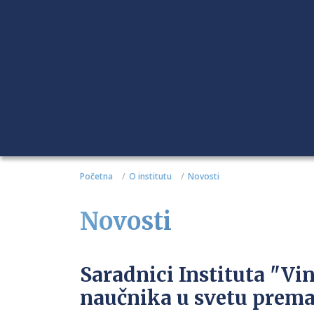
Početna
O institutu
Novosti
Novosti
Saradnici Instituta "Vi
naučnika u svetu prema 