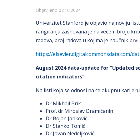
Detalji
Objavljeno 07.10.2024
Univerzitet Stanford je objavio najnoviju list
rangiranja zasnovana je na većem broju kri
radova, broj radova u kojima je naučnik prvi a
https://elsevier.digitalcommonsdata.com/da
August 2024 data-update for "Updated s
citation indicators"
Na listi koja se odnosi na celokupnu karijeru 
Dr Mikhail Brik
Prof. dr Miroslav Dramićanin
Dr Bojan Janković
Dr Stanko Tomić
Dr Jovan Nedeljković