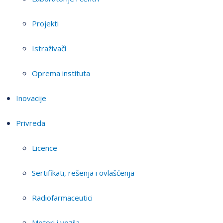
Projekti
Istraživači
Oprema instituta
Inovacije
Privreda
Licence
Sertifikati, rešenja i ovlašćenja
Radiofarmaceutici
Motori i vozila