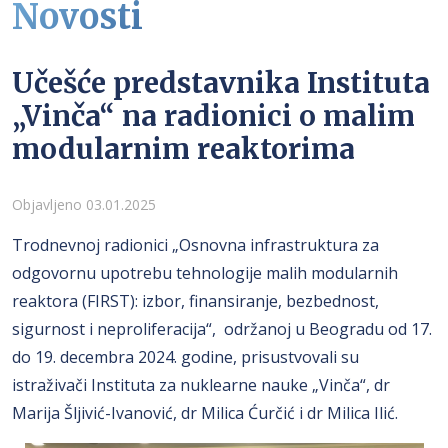
Novosti
Učešće predstavnika Instituta
„Vinča“ na radionici o malim
modularnim reaktorima
Detalji
Objavljeno 03.01.2025
Trodnevnoj radionici „Osnovna infrastruktura za
odgovornu upotrebu tehnologije malih modularnih
reaktora (FIRST): izbor, finansiranje, bezbednost,
sigurnost i neproliferacija“, održanoj u Beogradu od 17.
do 19. decembra 2024. godine, prisustvovali su
istraživači Instituta za nuklearne nauke „Vinča“, dr
Marija Šljivić-Ivanović, dr Milica Ćurčić i dr Milica Ilić.