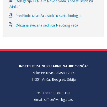
Delegacija FTN-a iz Novog Sada u poseti Institutu
„Vinča“
Predškolci iz vrtića „Istok“ u svetu biologije
Održana svečana sednica Naučnog veća
INSTITUT ZA NUKLEARNE NAUKE “VINČA”
Mike Petrovića Alasa 12-14
11351 Vinča, Beograd, Srbija
tel: +381 11 3408 104
email:
office@vin.bg.ac.rs