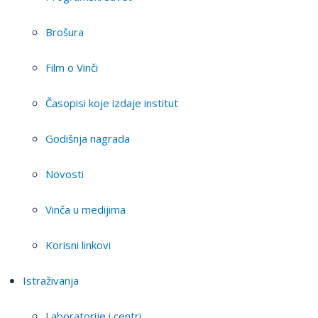
Brošura
Film o Vinči
Časopisi koje izdaje institut
Godišnja nagrada
Novosti
Vinča u medijima
Korisni linkovi
Istraživanja
Laboratorije i centri