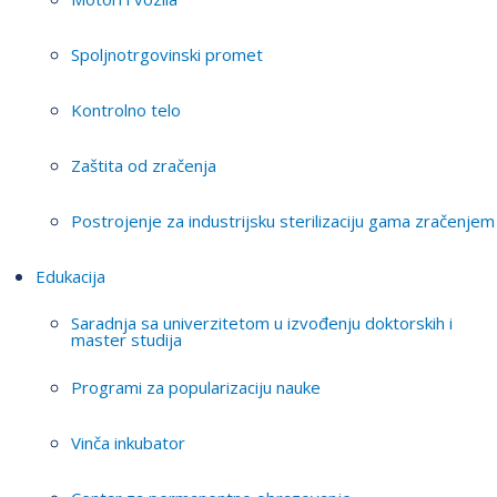
Spoljnotrgovinski promet
Kontrolno telo
Zaštita od zračenja
Postrojenje za industrijsku sterilizaciju gama zračenjem
Edukacija
Saradnja sa univerzitetom u izvođenju doktorskih i
master studija
Programi za popularizaciju nauke
Vinča inkubator