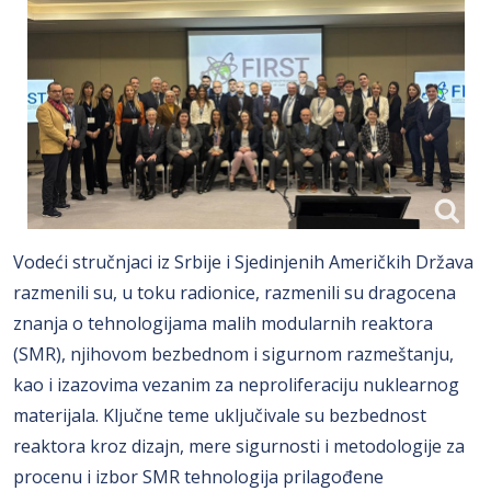
Vodeći stručnjaci iz Srbije i Sjedinjenih Američkih Država
razmenili su, u toku radionice, razmenili su dragocena
znanja o tehnologijama malih modularnih reaktora
(SMR), njihovom bezbednom i sigurnom razmeštanju,
kao i izazovima vezanim za neproliferaciju nuklearnog
materijala. Ključne teme uključivale su bezbednost
reaktora kroz dizajn, mere sigurnosti i metodologije za
procenu i izbor SMR tehnologija prilagođene