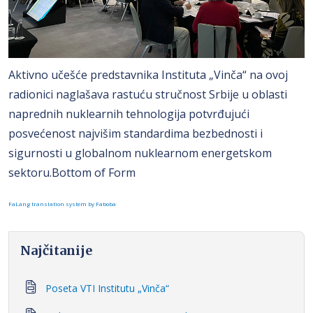
Aktivno učešće predstavnika Instituta „Vinča“ na ovoj
radionici naglašava rastuću stručnost Srbije u oblasti
naprednih nuklearnih tehnologija potvrđujući
posvećenost najvišim standardima bezbednosti i
sigurnosti u globalnom nuklearnom energetskom
sektoru.Bottom of Form
FaLang translation system by Faboba
Najčitanije
Poseta VTI Institutu „Vinča“