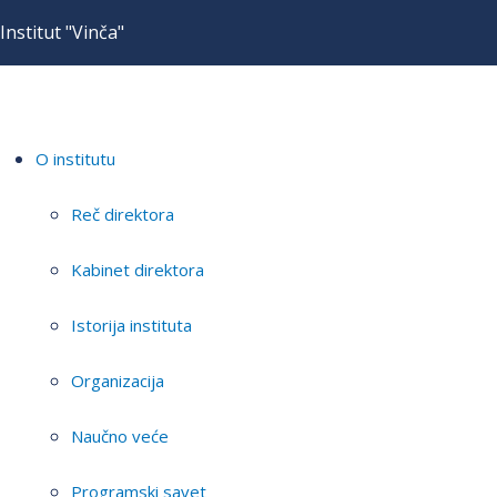
Institut "Vinča"
O institutu
Reč direktora
Kabinet direktora
Istorija instituta
Organizacija
Naučno veće
Programski savet