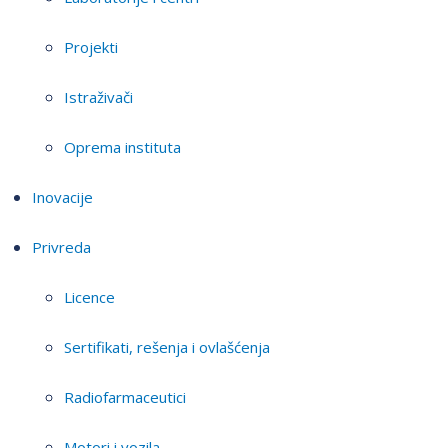
Projekti
Istraživači
Oprema instituta
Inovacije
Privreda
Licence
Sertifikati, rešenja i ovlašćenja
Radiofarmaceutici
Motori i vozila