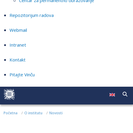
Centar za permanentno obrazovanje
Repozitorijum radova
Webmail
Intranet
Kontakt
Pitajte Vinču
Početna
O institutu
Novosti