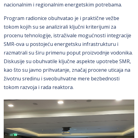
nacionalnim i regionalnim energetskim potrebama.
Program radionice obuhvatao je i praktične vežbe
tokom kojih su se analizirali ključni kriterijumi za
procenu tehnologije, istraživale mogućnosti integracije
SMR-ova u postojeću energetsku infrastrukturu i
razmatrali su širu primenu poput proizvodnje vodonika.
Diskusije su obuhvatile ključne aspekte upotrebe SMR,
kao što su javno prihvatanje, značaj procene uticaja na
životnu sredinu i sveobuhvatne mere bezbednosti
tokom razvoja i rada reaktora.