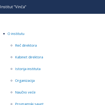
Institut "Vinča"
O institutu
Reč direktora
Kabinet direktora
Istorija instituta
Organizacija
Naučno veće
Programski savet