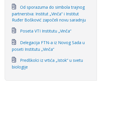
Od sporazuma do simbola trajnog
partnerstva: Institut „Vinča“ i Institut
Ruđer Bošković započeli novu saradnju
Poseta VTI Institutu „Vinča“
Delegacija FTN-a iz Novog Sada u
poseti Institutu „Vinča“
Predškolci iz vrtića „Istok“ u svetu
biologije