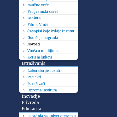
Naučno veće
Programski savet
Brošura
Film o Vinči
Časopisi koje izdaje institut
Godišnja nagrada
Novosti
Vinča u medijima
Korisni linkovi
Istraživanja
Laboratorije i centri
Projekti
Istraživači
Oprema instituta
Inovacije
Privreda
Edukacija
Saradnja sa univerzitetom u