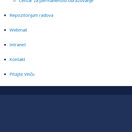
Centar za permanentno obrazovanje
Repozitorijum radova
Webmail
Intranet
Kontakt
Pitajte Vinču