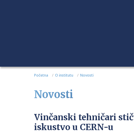
Početna
O institutu
Novosti
Novosti
Vinčanski tehničari st
iskustvo u CERN-u