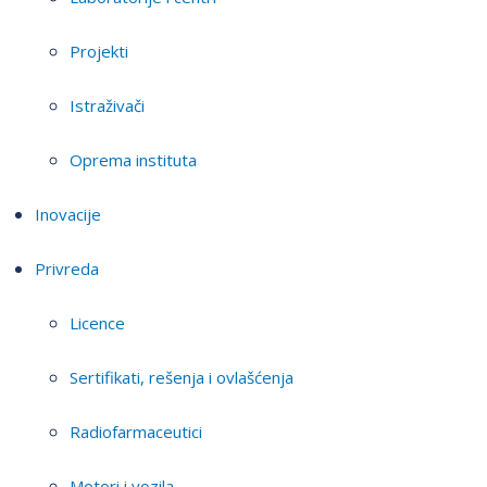
Projekti
Istraživači
Oprema instituta
Inovacije
Privreda
Licence
Sertifikati, rešenja i ovlašćenja
Radiofarmaceutici
Motori i vozila