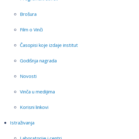
Brošura
Film o Vinči
Časopisi koje izdaje institut
Godišnja nagrada
Novosti
Vinča u medijima
Korisni linkovi
Istraživanja
Laboratorije i centri