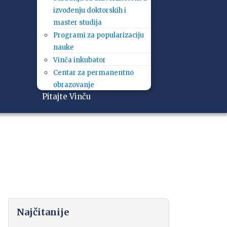
izvođenju doktorskih i
master studija
Programi za popularizaciju
nauke
Vinča inkubator
Centar za permanentno
obrazovanje
Pitajte Vinču
Najčitanije