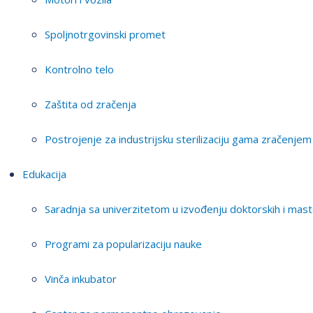
Spoljnotrgovinski promet
Kontrolno telo
Zaštita od zračenja
Postrojenje za industrijsku sterilizaciju gama zračenjem
Edukacija
Saradnja sa univerzitetom u izvođenju doktorskih i mast
Programi za popularizaciju nauke
Vinča inkubator