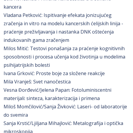
kancera
Vladana Petković: Ispitivanje efekata jonizujućeg
zračenja in vitro na modelu kancerskih ćelijskih linija -
praćenje preživljavanja i nastanka DNK oštećenja
indukovanih gama zračenjem
Milos Mitić: Testovi ponašanja za praćenje kognitivnih
sposobnosti i procesa učenja kod životinja u modelima
psihijatrijskih bolesti
Ivana Grković: Proste boje za složene reakcije
Mila Vranješ: Svet nanočestica
Vesna Đorđević/Jelena Papan: Fotoluminiscentni
materijali: sinteza, karakterizacija i primena
Miloš Momčilović/Sanja Živković: Laseri- od laboratorije
do svemira
Sanja Krstić/Ljiljana Mihajlović: Metalografija i optička
mikroskopija