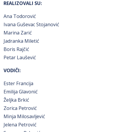
REALIZOVALI SU:
Ana Todorović
Ivana Guševac Stojanović
Marina Zarić
Jadranka Miletić
Boris Rajčić
Petar Laušević
VODIČI
:
Ester Francija
Emilija Glavonić
Željka Brkić
Zorica Petrović
Minja Milosavljević
Jelena Petrović