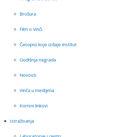
Brošura
Film o Vinči
Časopisi koje izdaje institut
Godišnja nagrada
Novosti
Vinča u medijima
Korisni linkovi
Istraživanja
Laboratorije i centri