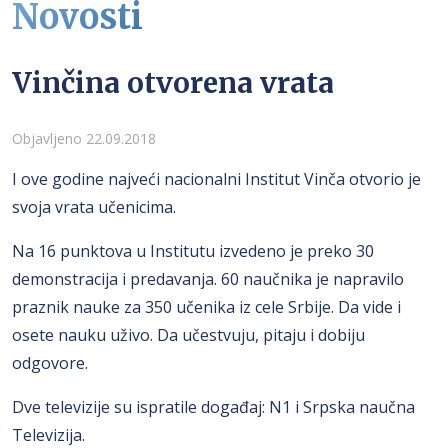
Novosti
Vinčina otvorena vrata
Detalji
Objavljeno 22.09.2018
I ove godine najveći nacionalni Institut Vinča otvorio je
svoja vrata učenicima.
Na 16 punktova u Institutu izvedeno je preko 30
demonstracija i predavanja. 60 naučnika je napravilo
praznik nauke za 350 učenika iz cele Srbije. Da vide i
osete nauku uživo. Da učestvuju, pitaju i dobiju
odgovore.
Dve televizije su ispratile događaj: N1 i Srpska naučna
Televizija.