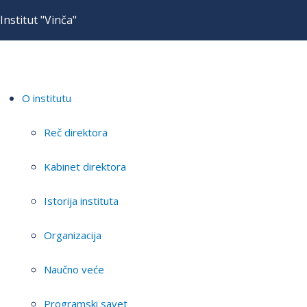
Institut "Vinča"
O institutu
Reč direktora
Kabinet direktora
Istorija instituta
Organizacija
Naučno veće
Programski savet