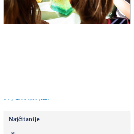
FaLang translation system by Faboba
Najčitanije