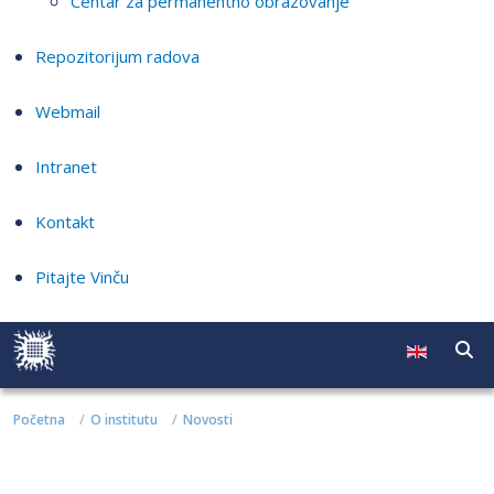
Centar za permanentno obrazovanje
Repozitorijum radova
Webmail
Intranet
Kontakt
Pitajte Vinču
Početna
O institutu
Novosti