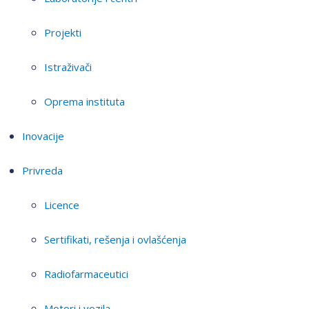
Projekti
Istraživači
Oprema instituta
Inovacije
Privreda
Licence
Sertifikati, rešenja i ovlašćenja
Radiofarmaceutici
Motori i vozila