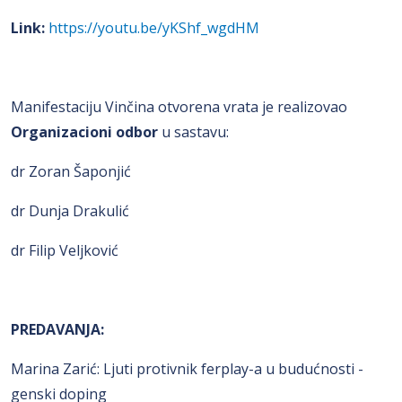
Link:
https://youtu.be/yKShf_wgdHM
Manifestaciju Vinčina otvorena vrata je realizovao
Organizacioni odbor
u sastavu:
dr Zoran Šaponjić
dr Dunja Drakulić
dr Filip Veljković
PREDAVANJA:
Marina Zarić: Ljuti protivnik ferplay-a u budućnosti -
genski doping