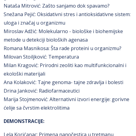
Nataša Mitrović: Zašto sanjamo dok spavamo?
Snežana Pejić: Oksidativni stres i antioksidativne sistem:
uloga i značaj u organizmu
Miroslav Adžić: Molekularno - biološke i biohemijske
metode u detekciji bioloških agenasa
Romana Masnikosa: Šta rade proteini u organizmu?
Milovan Stoiljković: Temperatura
Milan Kragović: Prirodni zeoliti kao multifunkcionalni i
ekološki materijali
Ana Kolaković: Tajne genoma- tajne zdravlja i bolesti
Drina Janković: Radiofarmaceutici
Marija Stojmenović: Alternativni izvori energije: gorivne
ćelije sa čvrstim elektrolitima
DEMONSTRACIJE
:
Lela Korićanac: Primena nanočestica u tretmanu