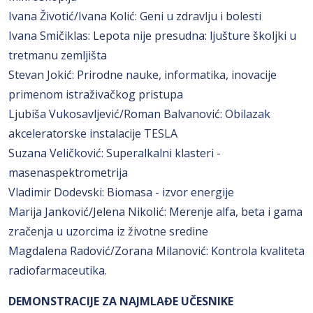
Ivana Životić/Ivana Kolić: Geni u zdravlju i bolesti
Ivana Smičiklas: Lepota nije presudna: ljušture školjki u
tretmanu zemljišta
Stevan Jokić: Prirodne nauke, informatika, inovacije
primenom istraživačkog pristupa
Ljubiša Vukosavljević/Roman Balvanović: Obilazak
akceleratorske instalacije TESLA
Suzana Veličković: Superalkalni klasteri -
masenaspektrometrija
Vladimir Dodevski: Biomasa - izvor energije
Marija Janković/Jelena Nikolić: Merenje alfa, beta i gama
zračenja u uzorcima iz životne sredine
Magdalena Radović/Zorana Milanović: Kontrola kvaliteta
radiofarmaceutika.
DEMONSTRACIJE
ZA NAJMLAĐE UČESNIKE