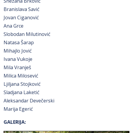
Snezana Brković
Branislava Savić
Jovan Ciganović
Ana Grce
Slobodan Milutinović
Natasa Šarap
Mihajlo Jović
Ivana Vukoje
Mila Vranješ
Milica Milosević
Ljiljana Stojković
Sladjana Laketić
Aleksandar Devečerski
Marija Egerić
GALERIJA: