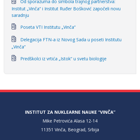
Od sporazuma do simbola trajnog partnerstva:
Institut „Vinča“ i Institut Ruđer Bošković započeli novu
saradnju
Poseta VTI Institutu „Vinča“
Delegacija FTN-a iz Novog Sada u poseti Institutu
„Vinča“
Predškolci iz vrtića „Istok“ u svetu biologije
INSTITUT ZA NUKLEARNE NAUKE “VINČA”
Mike Petrovića Alasa 12-14
11351 Vinča, Beograd, Srbija