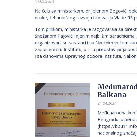
17.05.2024
Na čelu sa ministarkom, dr Jelenom Begović, dele
nauke, tehnološkog razvoja i inovacija Vlade RS pos
Tom prilikom, ministarka je razgovarala sa direkt
Snežanom Pajović i njenim najbližim saradnicima.
organizovani su sastanci i sa Naučnim većem kao 
zaposlenim u Institutu, u cilju predstavljanja post
i sa članovima Upravnog odbora Instituta. Nakon .
Međunarodn
Balkana
21.04.2024
Međunarodna konfer
Beogradu, u perio
(https://bpu11.info
nacionalnog značaj