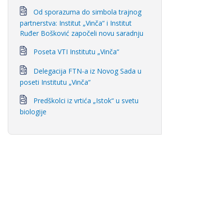
Od sporazuma do simbola trajnog
partnerstva: Institut „Vinča“ i Institut
Ruđer Bošković započeli novu saradnju
Poseta VTI Institutu „Vinča“
Delegacija FTN-a iz Novog Sada u
poseti Institutu „Vinča“
Predškolci iz vrtića „Istok“ u svetu
biologije