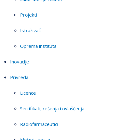
Projekti
Istraživači
Oprema instituta
Inovacije
Privreda
Licence
Sertifikati, rešenja i ovlašćenja
Radiofarmaceutici
Motori i vozila