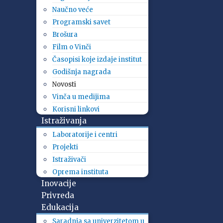
Naučno veće
Programski savet
Brošura
Film o Vinči
Časopisi koje izdaje institut
Godišnja nagrada
Novosti
Vinča u medijima
Korisni linkovi
Istraživanja
Laboratorije i centri
Projekti
Istraživači
Oprema instituta
Inovacije
Privreda
Edukacija
Saradnja sa univerzitetom u