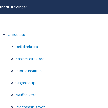
Institut "Vinča"
O institutu
Reč direktora
Kabinet direktora
Istorija instituta
Organizacija
Naučno veće
Programski savet