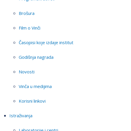
Brošura
Film o Vinči
Časopisi koje izdaje institut
Godišnja nagrada
Novosti
Vinča u medijima
Korisni linkovi
Istraživanja
Laboratorije i centri