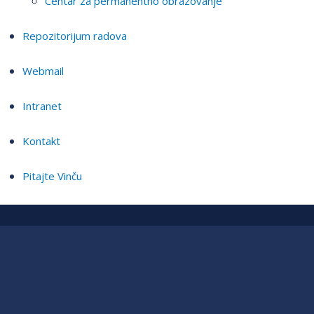
Centar za permanentno obrazovanje
Repozitorijum radova
Webmail
Intranet
Kontakt
Pitajte Vinču