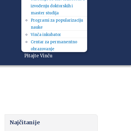
izvođenju doktorskih i
master studija
Programi za popularizaciju
nauke
Vinča inkubator
Centar za permanentno
obrazovanje
Pitajte Vinču
Najčitanije