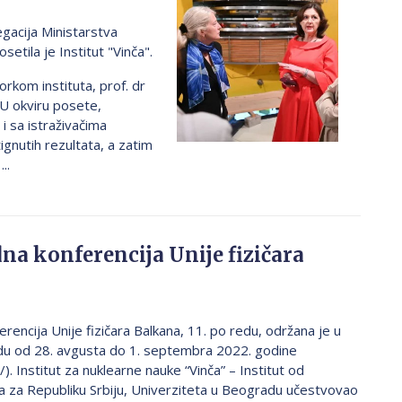
gacija Ministarstva
etila je Institut "Vinča".
orkom instituta, prof. dr
 U okviru posete,
i sa istraživačima
ignutih rezultata, a zatim
..
a konferencija Unije fizičara
encija Unije fizičara Balkana, 11. po redu, održana je u
du od 28. avgusta do 1. septembra 2022. godine
/). Institut za nuklearne nauke “Vinča” – Institut od
a za Republiku Srbiju, Univerziteta u Beogradu učestvovao