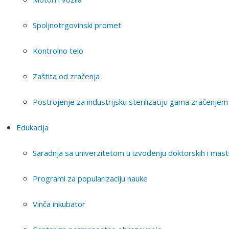
Spoljnotrgovinski promet
Kontrolno telo
Zaštita od zračenja
Postrojenje za industrijsku sterilizaciju gama zračenjem
Edukacija
Saradnja sa univerzitetom u izvođenju doktorskih i mast
Programi za popularizaciju nauke
Vinča inkubator