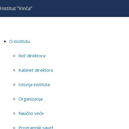
Institut "Vinča"
O institutu
Reč direktora
Kabinet direktora
Istorija instituta
Organizacija
Naučno veće
Programski savet