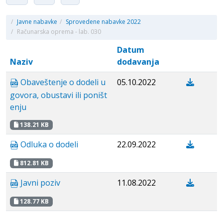
/
Javne nabavke
/
Sprovedene nabavke 2022
/
Računarska oprema - lab. 030
Datum
Naziv
dodavanja
Obaveštenje o dodeli u
05.10.2022
govora, obustavi ili poništ
enju
138.21 KB
Odluka o dodeli
22.09.2022
812.81 KB
Javni poziv
11.08.2022
128.77 KB