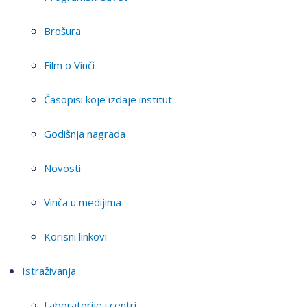
Brošura
Film o Vinči
Časopisi koje izdaje institut
Godišnja nagrada
Novosti
Vinča u medijima
Korisni linkovi
Istraživanja
Laboratorije i centri