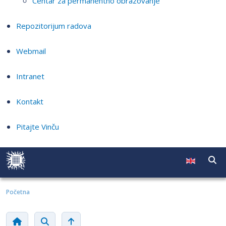
Centar za permanentno obrazovanje
Repozitorijum radova
Webmail
Intranet
Kontakt
Pitajte Vinču
Početna