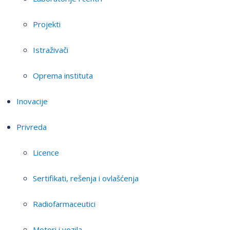
Projekti
Istraživači
Oprema instituta
Inovacije
Privreda
Licence
Sertifikati, rešenja i ovlašćenja
Radiofarmaceutici
Motori i vozila