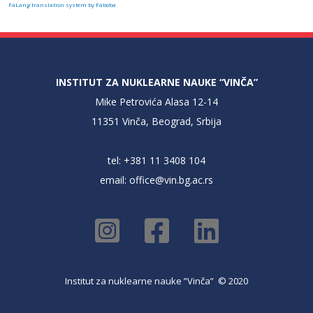
FaLang translation system by Faboba
INSTITUT ZA NUKLEARNE NAUKE “VINČA”
Mike Petrovića Alasa 12-14
11351 Vinča, Beograd, Srbija
tel: +381 11 3408 104
email:
office@vin.bg.ac.rs
Institut za nuklearne nauke ”Vinča” © 2020