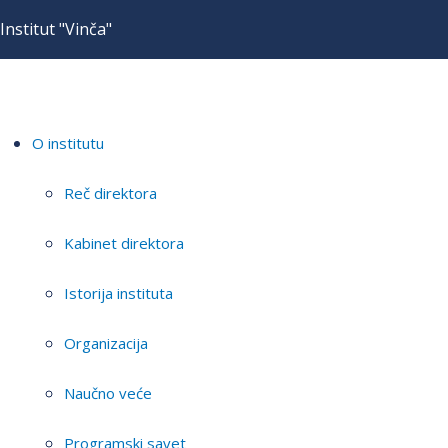
Institut "Vinča"
O institutu
Reč direktora
Kabinet direktora
Istorija instituta
Organizacija
Naučno veće
Programski savet