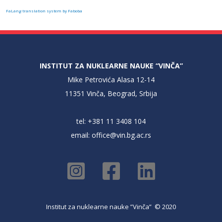
FaLang translation system by Faboba
INSTITUT ZA NUKLEARNE NAUKE “VINČA”
Mike Petrovića Alasa 12-14
11351 Vinča, Beograd, Srbija
tel: +381 11 3408 104
email:
office@vin.bg.ac.rs
Institut za nuklearne nauke ”Vinča” © 2020