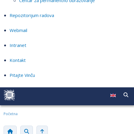
Centar za permanentno obrazovanje
Repozitorijum radova
Webmail
Intranet
Kontakt
Pitajte Vinču
Početna