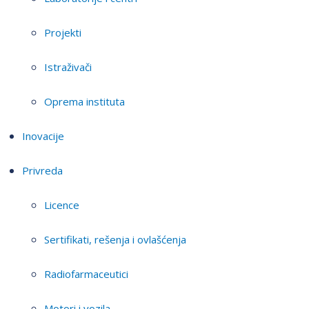
Projekti
Istraživači
Oprema instituta
Inovacije
Privreda
Licence
Sertifikati, rešenja i ovlašćenja
Radiofarmaceutici
Motori i vozila