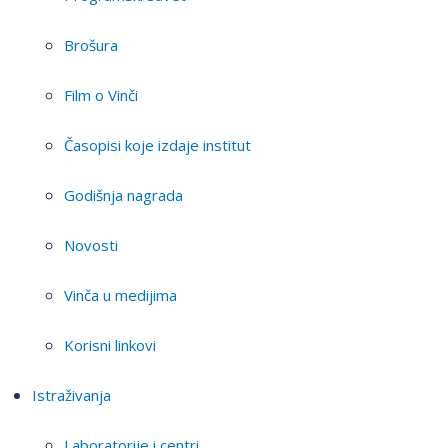
Brošura
Film o Vinči
Časopisi koje izdaje institut
Godišnja nagrada
Novosti
Vinča u medijima
Korisni linkovi
Istraživanja
Laboratorije i centri