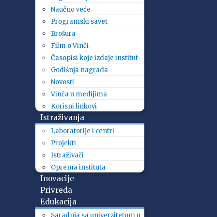
Naučno veće
Programski savet
Brošura
Film o Vinči
Časopisi koje izdaje institut
Godišnja nagrada
Novosti
Vinča u medijima
Korisni linkovi
Istraživanja
Laboratorije i centri
Projekti
Istraživači
Oprema instituta
Inovacije
Privreda
Edukacija
Saradnja sa univerzitetom u