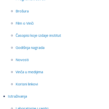
Brošura
Film o Vinči
Časopisi koje izdaje institut
Godišnja nagrada
Novosti
Vinča u medijima
Korisni linkovi
Istraživanja
Laboratorije i centri