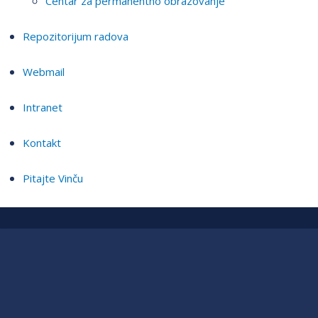
Centar za permanentno obrazovanje
Repozitorijum radova
Webmail
Intranet
Kontakt
Pitajte Vinču