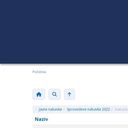
Početna
/
Javne nabavke
/
Sprovedene nabavke 2022
/
Nabavka
Naziv