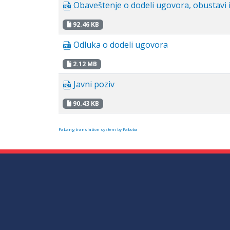
Obaveštenje o dodeli ugovora, obustavi i
92.46 KB
Odluka o dodeli ugovora
2.12 MB
Javni poziv
90.43 KB
FaLang translation system by Faboba