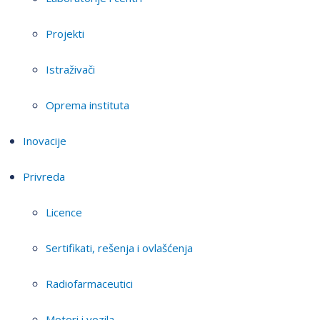
Projekti
Istraživači
Oprema instituta
Inovacije
Privreda
Licence
Sertifikati, rešenja i ovlašćenja
Radiofarmaceutici
Motori i vozila