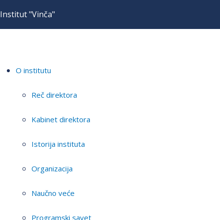
Institut "Vinča"
O institutu
Reč direktora
Kabinet direktora
Istorija instituta
Organizacija
Naučno veće
Programski savet