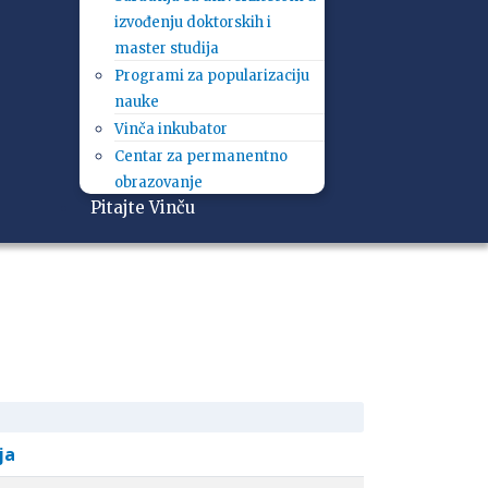
izvođenju doktorskih i
master studija
Programi za popularizaciju
nauke
Vinča inkubator
Centar za permanentno
obrazovanje
Pitajte Vinču
ja