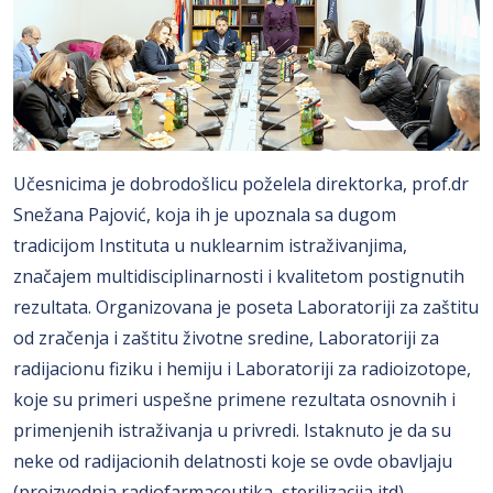
Učesnicima je dobrodošlicu poželela direktorka, prof.dr
Snežana Pajović, koja ih je upoznala sa dugom
tradicijom Instituta u nuklearnim istraživanjima,
značajem multidisciplinarnosti i kvalitetom postignutih
rezultata. Organizovana je poseta Laboratoriji za zaštitu
od zračenja i zaštitu životne sredine, Laboratoriji za
radijacionu fiziku i hemiju i Laboratoriji za radioizotope,
koje su primeri uspešne primene rezultata osnovnih i
primenjenih istraživanja u privredi. Istaknuto je da su
neke od radijacionih delatnosti koje se ovde obavljaju
(proizvodnja radiofarmaceutika, sterilizacija itd)