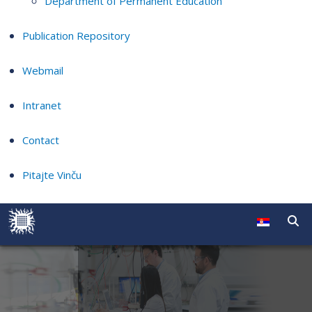
Department of Permanent Education
Publication Repository
Webmail
Intranet
Contact
Pitajte Vinču