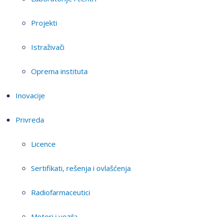
Projekti
Istraživači
Oprema instituta
Inovacije
Privreda
Licence
Sertifikati, rešenja i ovlašćenja
Radiofarmaceutici
Motori i vozila