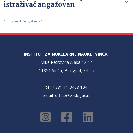
istraživač angažovan
FaLang translation system by Faboba
INSTITUT ZA NUKLEARNE NAUKE “VINČA”
Mike Petrovića Alasa 12-14
11351 Vinča, Beograd, Srbija
tel: +381 11 3408 104
email:
office@vin.bg.ac.rs