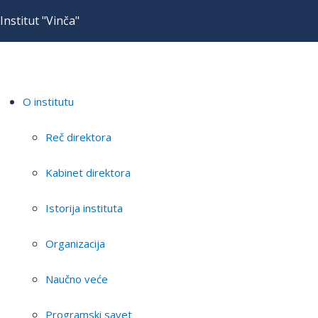
Institut "Vinča"
O institutu
Reč direktora
Kabinet direktora
Istorija instituta
Organizacija
Naučno veće
Programski savet