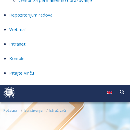
Centar za permanentno obrazovanje
Repozitorijum radova
Webmail
Intranet
Kontakt
Pitajte Vinču
Početna
Istraživanja
Istraživači