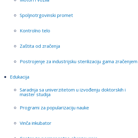
Spoljnotrgovinski promet
Kontrolno telo
Zaštita od zračenja
Postrojenje za industrijsku sterilizaciju gama zračenjem
Edukacija
Saradnja sa univerzitetom u izvođenju doktorskih i
master studija
Programi za popularizaciju nauke
Vinča inkubator