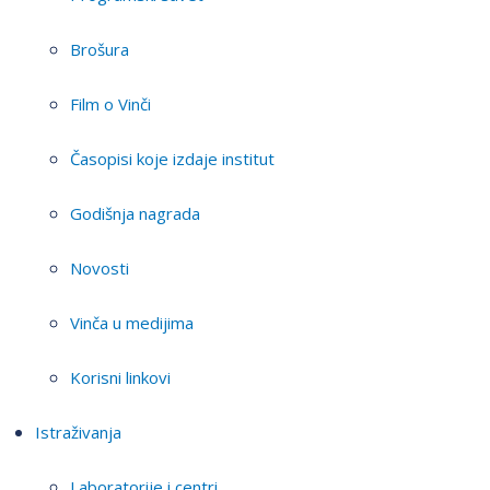
Brošura
Film o Vinči
Časopisi koje izdaje institut
Godišnja nagrada
Novosti
Vinča u medijima
Korisni linkovi
Istraživanja
Laboratorije i centri