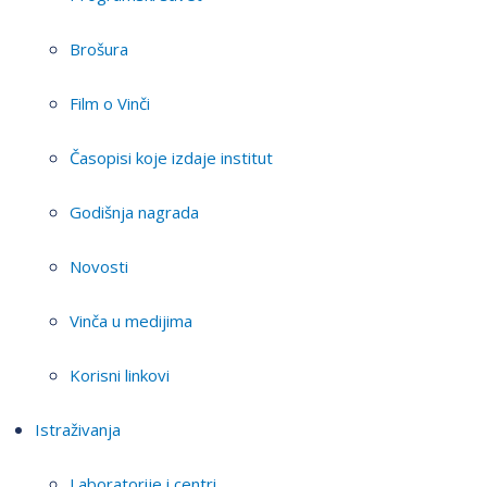
Brošura
Film o Vinči
Časopisi koje izdaje institut
Godišnja nagrada
Novosti
Vinča u medijima
Korisni linkovi
Istraživanja
Laboratorije i centri