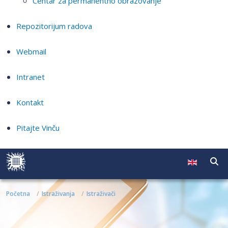
Centar za permanentno obrazovanje
Repozitorijum radova
Webmail
Intranet
Kontakt
Pitajte Vinču
Početna
Istraživanja
Istraživači