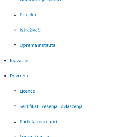
Projekti
Istraživači
Oprema instituta
Inovacije
Privreda
Licence
Sertifikati, rešenja i ovlašćenja
Radiofarmaceutici
Motori i vozila