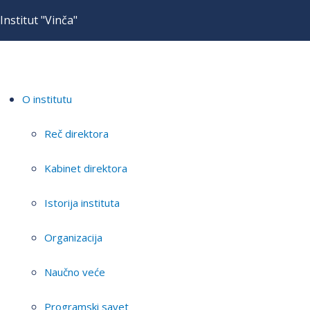
Institut "Vinča"
O institutu
Reč direktora
Kabinet direktora
Istorija instituta
Organizacija
Naučno veće
Programski savet