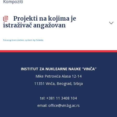
Kompoziti
Projekti na kojima je
istraživač angažovan
FaLang translation system by Faboba
INSTITUT ZA NUKLEARNE NAUKE “VINČA”
Mike Petrovića Alasa 12-14
11351 Vinča, Beograd, Srbija
tel: +381 11 3408 104
email:
office@vin.bg.ac.rs