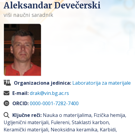
Aleksandar Devečerski
viši naučni saradnik
Organizaciona jedinica:
Laboratorija za materijale
E-mail:
drak@vin.bg.ac.rs
ORCID:
0000-0001-7282-7400
Ključne reči:
Nauka o materijalima, Fizička hemija,
Ugljenični materijali, Fulereni, Staklasti karbon,
Keramički materijali, Neoksidna keramika, Karbidi,