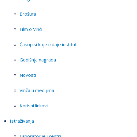
Brošura
Film o Vinči
Časopisi koje izdaje institut
Godišnja nagrada
Novosti
Vinča u medijima
Korisni linkovi
Istraživanja
Laboratorije i centri