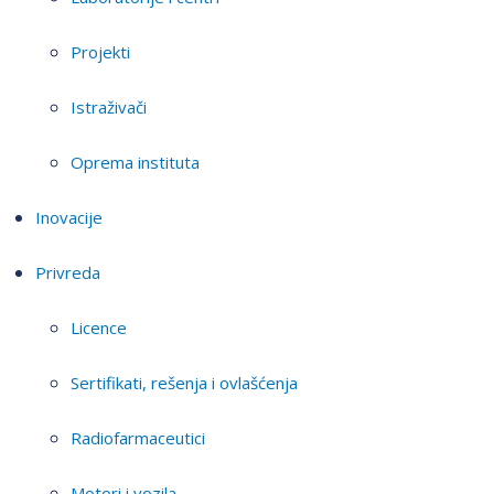
Projekti
Istraživači
Oprema instituta
Inovacije
Privreda
Licence
Sertifikati, rešenja i ovlašćenja
Radiofarmaceutici
Motori i vozila