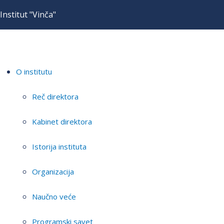
Institut "Vinča"
O institutu
Reč direktora
Kabinet direktora
Istorija instituta
Organizacija
Naučno veće
Programski savet