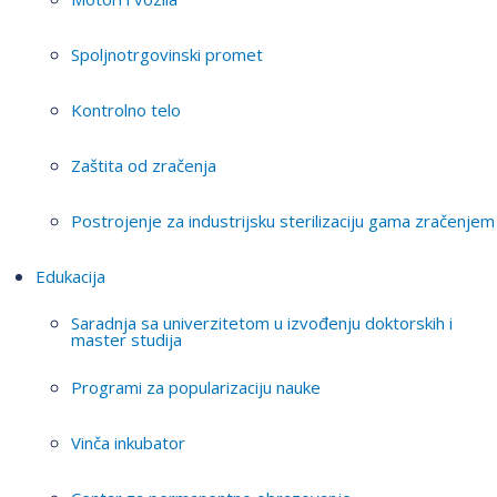
Spoljnotrgovinski promet
Kontrolno telo
Zaštita od zračenja
Postrojenje za industrijsku sterilizaciju gama zračenjem
Edukacija
Saradnja sa univerzitetom u izvođenju doktorskih i
master studija
Programi za popularizaciju nauke
Vinča inkubator