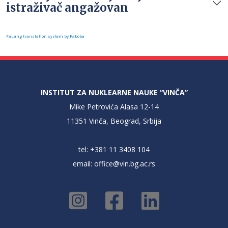
istraživač angažovan
FaLang translation system by Faboba
INSTITUT ZA NUKLEARNE NAUKE “VINČA”
Mike Petrovića Alasa 12-14
11351 Vinča, Beograd, Srbija
tel: +381 11 3408 104
email:
office@vin.bg.ac.rs