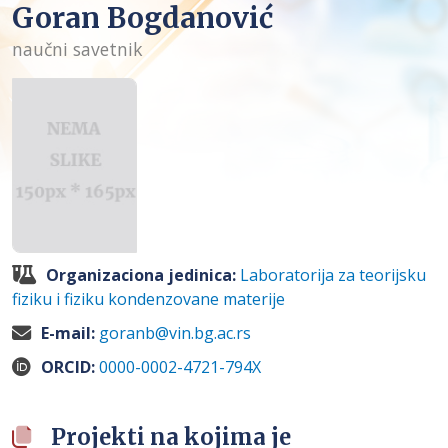
Goran Bogdanović
naučni savetnik
Organizaciona jedinica:
Laboratorija za teorijsku
fiziku i fiziku kondenzovane materije
E-mail:
goranb@vin.bg.ac.rs
ORCID:
0000-0002-4721-794X
Projekti na kojima je