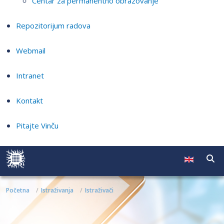
Centar za permanentno obrazovanje
Repozitorijum radova
Webmail
Intranet
Kontakt
Pitajte Vinču
Početna
Istraživanja
Istraživači