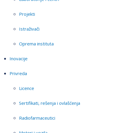
Projekti
Istraživači
Oprema instituta
Inovacije
Privreda
Licence
Sertifikati, rešenja i ovlašćenja
Radiofarmaceutici
Motori i vozila