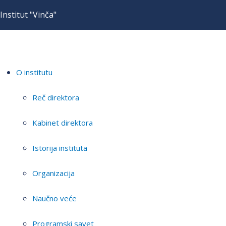
Institut "Vinča"
O institutu
Reč direktora
Kabinet direktora
Istorija instituta
Organizacija
Naučno veće
Programski savet