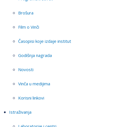
Brošura
Film o Vinči
Časopisi koje izdaje institut
Godišnja nagrada
Novosti
Vinča u medijima
Korisni linkovi
Istraživanja
Laboratorije i centri