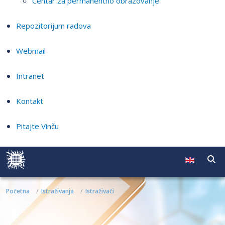
Centar za permanentno obrazovanje
Repozitorijum radova
Webmail
Intranet
Kontakt
Pitajte Vinču
Početna
Istraživanja
Istraživači