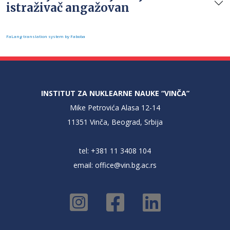
istraživač angažovan
FaLang translation system by Faboba
INSTITUT ZA NUKLEARNE NAUKE “VINČA”
Mike Petrovića Alasa 12-14
11351 Vinča, Beograd, Srbija
tel: +381 11 3408 104
email:
office@vin.bg.ac.rs