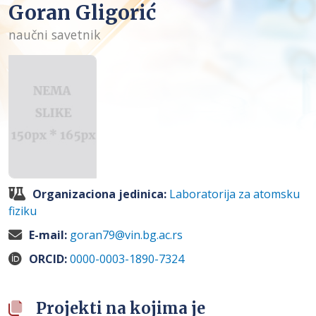
Goran Gligorić
naučni savetnik
Organizaciona jedinica:
Laboratorija za atomsku
fiziku
E-mail:
goran79@vin.bg.ac.rs
ORCID:
0000-0003-1890-7324
Projekti na kojima je