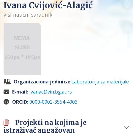
Ivana Cvijović-Alagić
viši naučni saradnik
Organizaciona jedinica:
Laboratorija za materijale
E-mail:
ivanac@vin.bg.ac.rs
ORCID:
0000-0002-3554-4003
Projekti na kojima je
istraživač angažovan