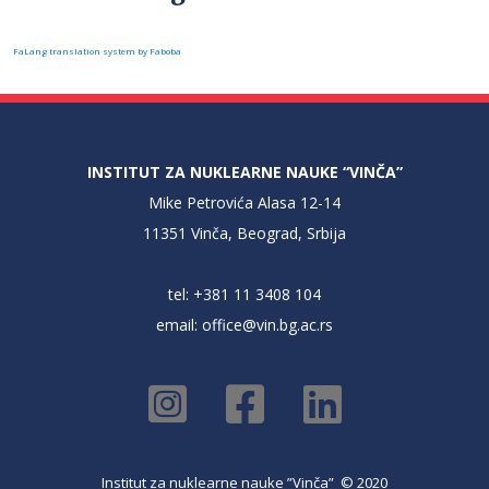
FaLang translation system by Faboba
INSTITUT ZA NUKLEARNE NAUKE “VINČA”
Mike Petrovića Alasa 12-14
11351 Vinča, Beograd, Srbija
tel: +381 11 3408 104
email:
office@vin.bg.ac.rs
Institut za nuklearne nauke ”Vinča” © 2020