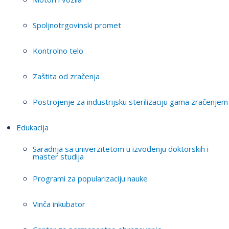
Spoljnotrgovinski promet
Kontrolno telo
Zaštita od zračenja
Postrojenje za industrijsku sterilizaciju gama zračenjem
Edukacija
Saradnja sa univerzitetom u izvođenju doktorskih i
master studija
Programi za popularizaciju nauke
Vinča inkubator