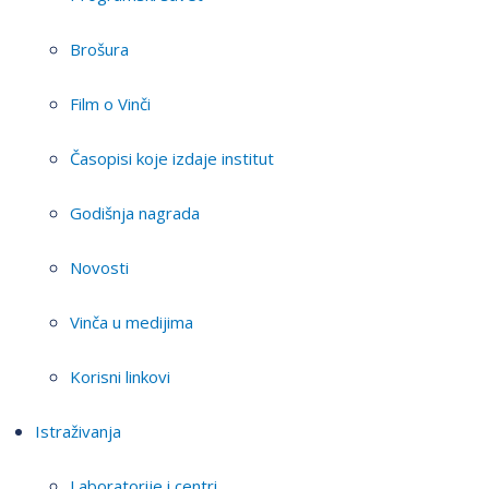
Brošura
Film o Vinči
Časopisi koje izdaje institut
Godišnja nagrada
Novosti
Vinča u medijima
Korisni linkovi
Istraživanja
Laboratorije i centri