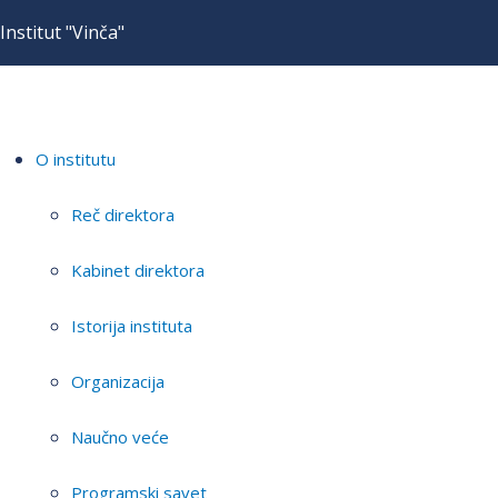
Institut "Vinča"
O institutu
Reč direktora
Kabinet direktora
Istorija instituta
Organizacija
Naučno veće
Programski savet