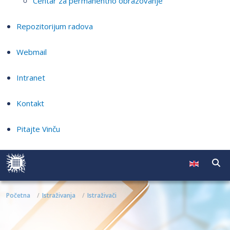
Centar za permanentno obrazovanje
Repozitorijum radova
Webmail
Intranet
Kontakt
Pitajte Vinču
Početna
Istraživanja
Istraživači