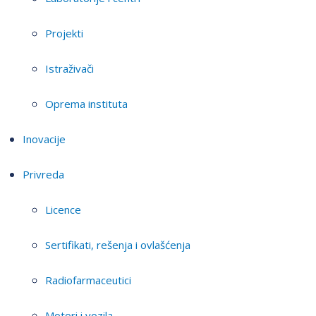
Projekti
Istraživači
Oprema instituta
Inovacije
Privreda
Licence
Sertifikati, rešenja i ovlašćenja
Radiofarmaceutici
Motori i vozila