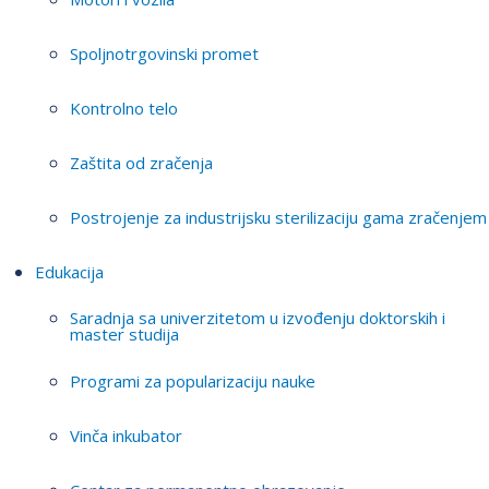
Spoljnotrgovinski promet
Kontrolno telo
Zaštita od zračenja
Postrojenje za industrijsku sterilizaciju gama zračenjem
Edukacija
Saradnja sa univerzitetom u izvođenju doktorskih i
master studija
Programi za popularizaciju nauke
Vinča inkubator