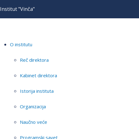
Institut "Vinča"
O institutu
Reč direktora
Kabinet direktora
Istorija instituta
Organizacija
Naučno veće
Programski savet