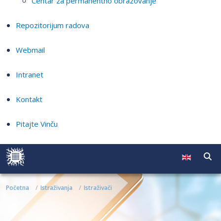
Centar za permanentno obrazovanje
Repozitorijum radova
Webmail
Intranet
Kontakt
Pitajte Vinču
Početna
Istraživanja
Istraživači