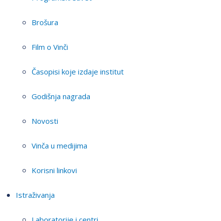
Brošura
Film o Vinči
Časopisi koje izdaje institut
Godišnja nagrada
Novosti
Vinča u medijima
Korisni linkovi
Istraživanja
Laboratorije i centri