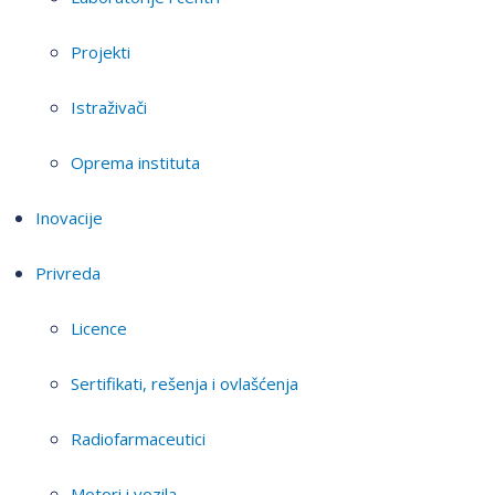
Projekti
Istraživači
Oprema instituta
Inovacije
Privreda
Licence
Sertifikati, rešenja i ovlašćenja
Radiofarmaceutici
Motori i vozila