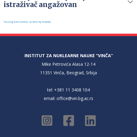
istraživač angažovan
FaLang translation system by Faboba
INSTITUT ZA NUKLEARNE NAUKE “VINČA”
Mike Petrovića Alasa 12-14
11351 Vinča, Beograd, Srbija
tel: +381 11 3408 104
email:
office@vin.bg.ac.rs