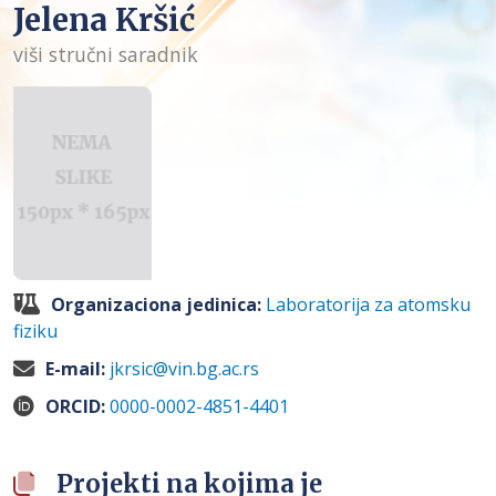
Jelena Kršić
viši stručni saradnik
Organizaciona jedinica:
Laboratorija za atomsku
fiziku
E-mail:
jkrsic@vin.bg.ac.rs
ORCID:
0000-0002-4851-4401
Projekti na kojima je