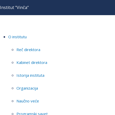
Institut "Vinča"
O institutu
Reč direktora
Kabinet direktora
Istorija instituta
Organizacija
Naučno veće
Programski savet