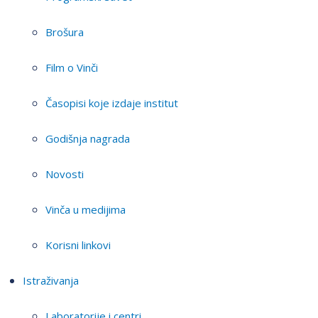
Brošura
Film o Vinči
Časopisi koje izdaje institut
Godišnja nagrada
Novosti
Vinča u medijima
Korisni linkovi
Istraživanja
Laboratorije i centri