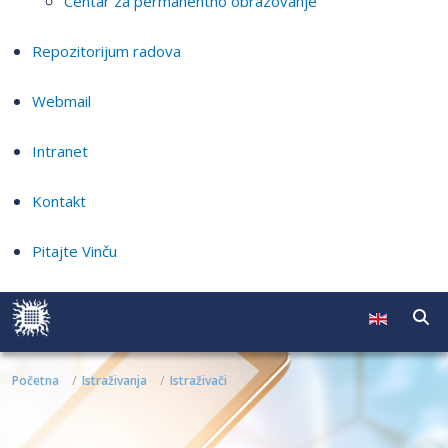
Centar za permanentno obrazovanje
Repozitorijum radova
Webmail
Intranet
Kontakt
Pitajte Vinču
Početna
Istraživanja
Istraživači