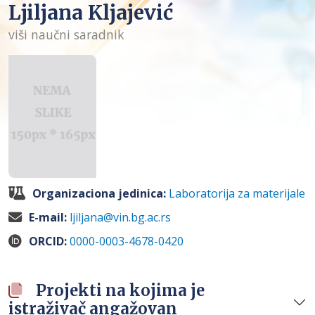
Ljiljana Kljajević
viši naučni saradnik
Organizaciona jedinica:
Laboratorija za materijale
E-mail:
ljiljana@vin.bg.ac.rs
ORCID:
0000-0003-4678-0420
Projekti na kojima je
istraživač angažovan