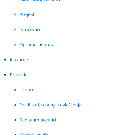
Projekti
Istraživači
Oprema instituta
Inovacije
Privreda
Licence
Sertifikati, rešenja i ovlašćenja
Radiofarmaceutici
Motori i vozila