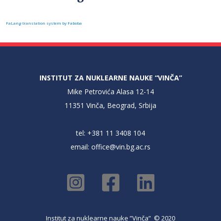
FaLang translation system by Faboba
INSTITUT ZA NUKLEARNE NAUKE “VINČA”
Mike Petrovića Alasa 12-14
11351 Vinča, Beograd, Srbija
tel: +381 11 3408 104
email:
office@vin.bg.ac.rs
Institut za nuklearne nauke ”Vinča” © 2020