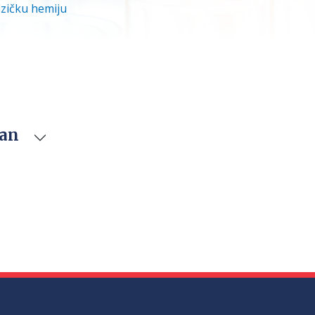
izičku hemiju
van