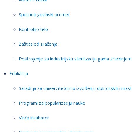
Spoljnotrgovinski promet
Kontrolno telo
Zaštita od zračenja
Postrojenje za industrijsku sterilizaciju gama zračenjem
Edukacija
Saradnja sa univerzitetom u izvođenju doktorskih i mast
Programi za popularizaciju nauke
Vinča inkubator