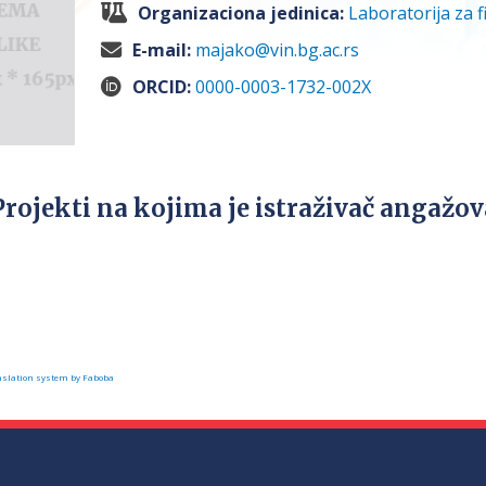
Organizaciona jedinica:
Laboratorija za f
E-mail:
majako@vin.bg.ac.rs
ORCID:
0000-0003-1732-002X
Projekti na kojima je istraživač angažo
slation system by Faboba