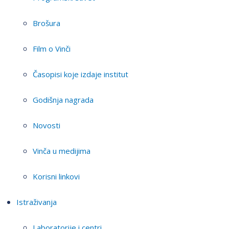
Brošura
Film o Vinči
Časopisi koje izdaje institut
Godišnja nagrada
Novosti
Vinča u medijima
Korisni linkovi
Istraživanja
Laboratorije i centri