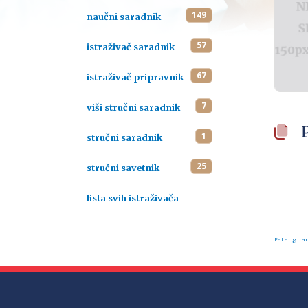
149
naučni saradnik
57
istraživač saradnik
67
istraživač pripravnik
7
viši stručni saradnik
1
stručni saradnik
25
stručni savetnik
lista svih istraživača
FaLang tran