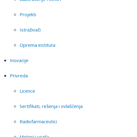
Projekti
Istraživači
Oprema instituta
Inovacije
Privreda
Licence
Sertifikati, rešenja i ovlašćenja
Radiofarmaceutici
Motori i vozila