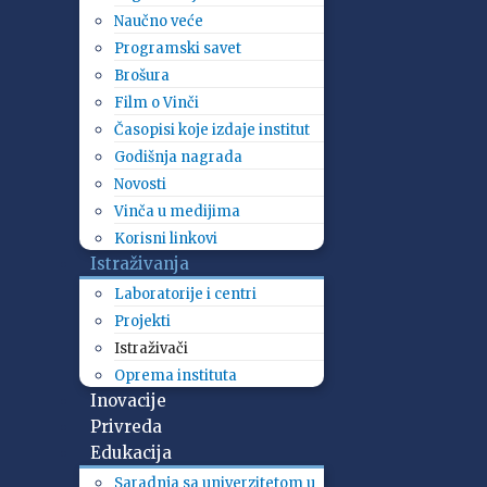
Naučno veće
Programski savet
Brošura
Film o Vinči
Časopisi koje izdaje institut
Godišnja nagrada
Novosti
Vinča u medijima
Korisni linkovi
Istraživanja
Laboratorije i centri
Projekti
Istraživači
Oprema instituta
Inovacije
Privreda
Edukacija
Saradnja sa univerzitetom u