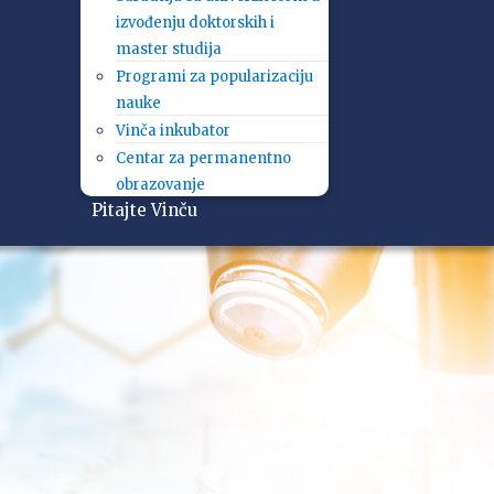
izvođenju doktorskih i
master studija
Programi za popularizaciju
nauke
Vinča inkubator
Centar za permanentno
obrazovanje
Pitajte Vinču