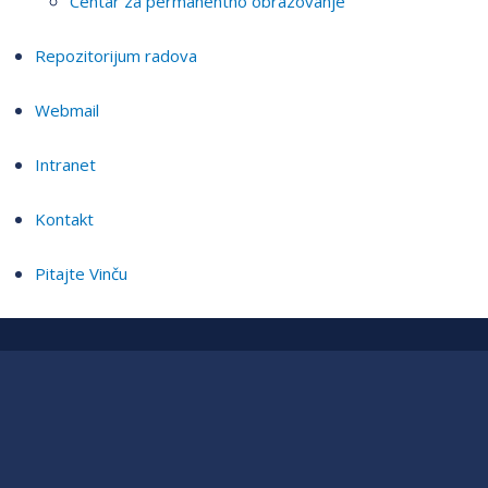
Centar za permanentno obrazovanje
Repozitorijum radova
Webmail
Intranet
Kontakt
Pitajte Vinču