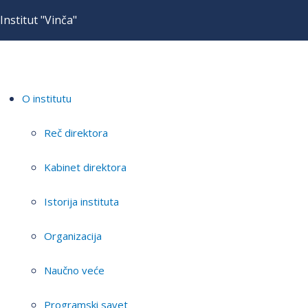
Institut "Vinča"
O institutu
Reč direktora
Kabinet direktora
Istorija instituta
Organizacija
Naučno veće
Programski savet