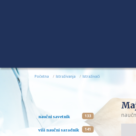
Početna
Istraživanja
Istraživači
Maj
naučn
133
naučni savetnik
141
viši naučni saradnik