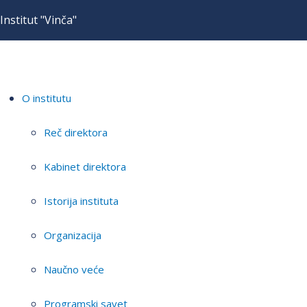
Institut "Vinča"
O institutu
Reč direktora
Kabinet direktora
Istorija instituta
Organizacija
Naučno veće
Programski savet