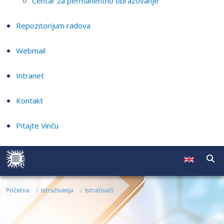
Centar za permanentno obrazovanje
Repozitorijum radova
Webmail
Intranet
Kontakt
Pitajte Vinču
Početna
Istraživanja
Istraživači