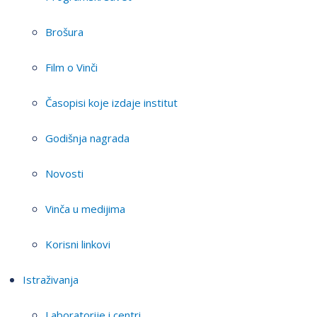
Brošura
Film o Vinči
Časopisi koje izdaje institut
Godišnja nagrada
Novosti
Vinča u medijima
Korisni linkovi
Istraživanja
Laboratorije i centri