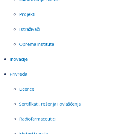
Projekti
Istraživači
Oprema instituta
Inovacije
Privreda
Licence
Sertifikati, rešenja i ovlašćenja
Radiofarmaceutici
Motori i vozila