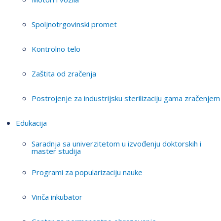
Spoljnotrgovinski promet
Kontrolno telo
Zaštita od zračenja
Postrojenje za industrijsku sterilizaciju gama zračenjem
Edukacija
Saradnja sa univerzitetom u izvođenju doktorskih i
master studija
Programi za popularizaciju nauke
Vinča inkubator