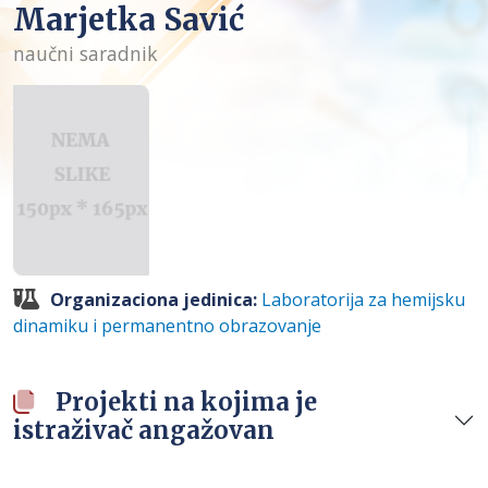
Marjetka Savić
naučni saradnik
Organizaciona jedinica:
Laboratorija za hemijsku
dinamiku i permanentno obrazovanje
Projekti na kojima je
istraživač angažovan