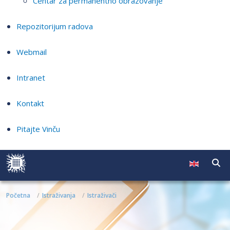
Centar za permanentno obrazovanje
Repozitorijum radova
Webmail
Intranet
Kontakt
Pitajte Vinču
Početna
Istraživanja
Istraživači