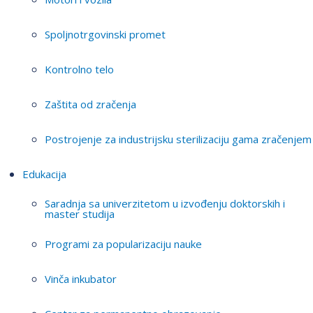
Spoljnotrgovinski promet
Kontrolno telo
Zaštita od zračenja
Postrojenje za industrijsku sterilizaciju gama zračenjem
Edukacija
Saradnja sa univerzitetom u izvođenju doktorskih i
master studija
Programi za popularizaciju nauke
Vinča inkubator