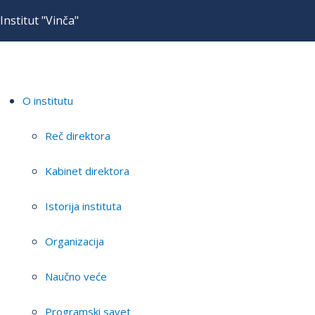
Institut "Vinča"
O institutu
Reč direktora
Kabinet direktora
Istorija instituta
Organizacija
Naučno veće
Programski savet