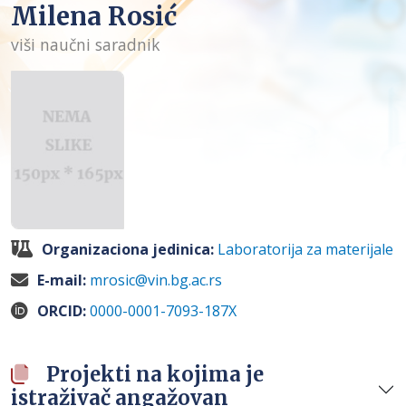
Milena Rosić
viši naučni saradnik
Organizaciona jedinica:
Laboratorija za materijale
E-mail:
mrosic@vin.bg.ac.rs
ORCID:
0000-0001-7093-187X
Projekti na kojima je
istraživač angažovan