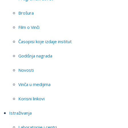
Brošura
Film o Vinči
Časopisi koje izdaje institut
Godišnja nagrada
Novosti
Vinča u medijima
Korisni linkovi
Istraživanja
Laboratorije i centri