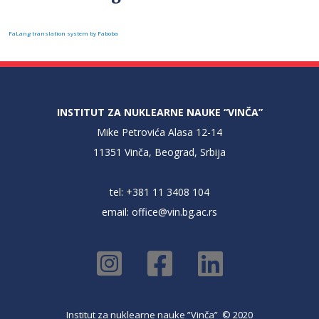
FaLang translation system by Faboba
INSTITUT ZA NUKLEARNE NAUKE “VINČA”
Mike Petrovića Alasa 12-14
11351 Vinča, Beograd, Srbija
tel: +381 11 3408 104
email:
office@vin.bg.ac.rs
Institut za nuklearne nauke ”Vinča” © 2020