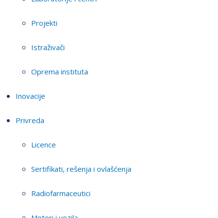
Projekti
Istraživači
Oprema instituta
Inovacije
Privreda
Licence
Sertifikati, rešenja i ovlašćenja
Radiofarmaceutici
Motori i vozila