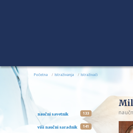
Početna
Istraživanja
Istraživači
Mil
naučn
133
naučni savetnik
141
viši naučni saradnik