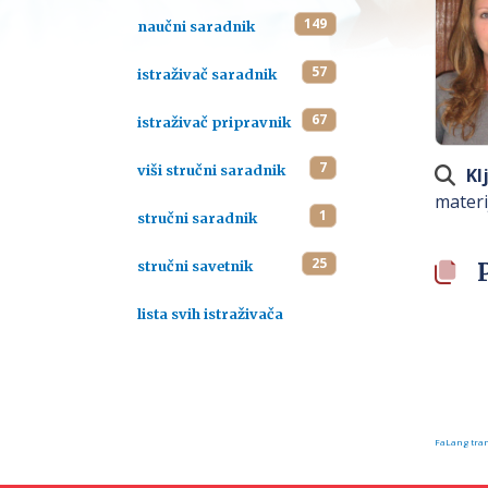
149
naučni saradnik
57
istraživač saradnik
67
istraživač pripravnik
7
viši stručni saradnik
Kl
materi
1
stručni saradnik
25
stručni savetnik
lista svih istraživača
FaLang tran