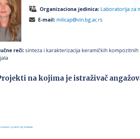
Organizaciona jedinica:
Laboratorija za 
E-mail:
milicap@vin.bg.ac.rs
jučne reči:
sinteza i karakterizacija keramičkih kompozitnih 
jala
Projekti na kojima je istraživač angažo
slation system by Faboba