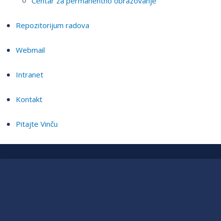
Centar za permanentno obrazovanje
Repozitorijum radova
Webmail
Intranet
Kontakt
Pitajte Vinču