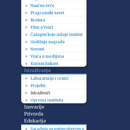
Naučno veće
Programski savet
Brošura
Film o Vinči
Časopisi koje izdaje institut
Godišnja nagrada
Novosti
Vinča u medijima
Korisni linkovi
Istraživanja
Laboratorije i centri
Projekti
Istraživači
Oprema instituta
Inovacije
Privreda
Edukacija
Saradnja sa univerzitetom u